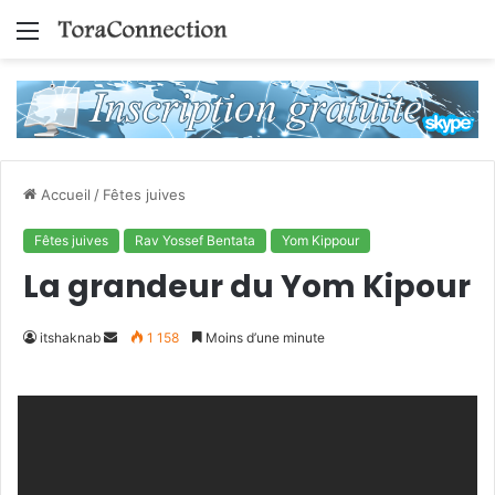
Menu
Accueil
/
Fêtes juives
Fêtes juives
Rav Yossef Bentata
Yom Kippour
La grandeur du Yom Kipour
Envoyer
itshaknab
1 158
Moins d’une minute
un
courriel