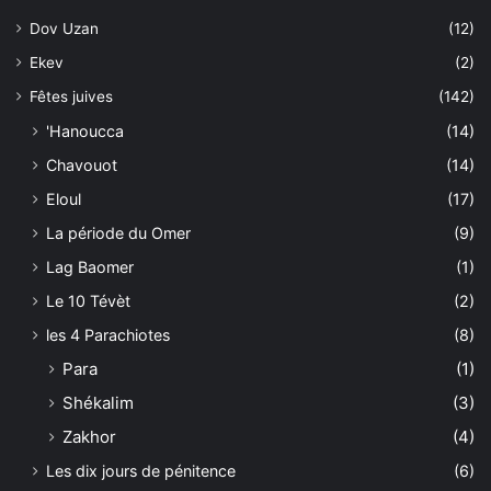
Dov Uzan
(12)
Ekev
(2)
Fêtes juives
(142)
'Hanoucca
(14)
Chavouot
(14)
Eloul
(17)
La période du Omer
(9)
Lag Baomer
(1)
Le 10 Tévèt
(2)
les 4 Parachiotes
(8)
Para
(1)
Shékalim
(3)
Zakhor
(4)
Les dix jours de pénitence
(6)