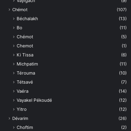
Vayigach
(9)
Chémot
(107)
Béchalakh
(13)
Bo
(11)
Chémot
(5)
Chemot
(1)
Ki Tissa
(6)
Michpatim
(11)
Térouma
(10)
Tétsavé
(7)
Vaéra
(14)
Vayakel Pékoudé
(12)
Yitro
(12)
Dévarim
(26)
Choftim
(2)