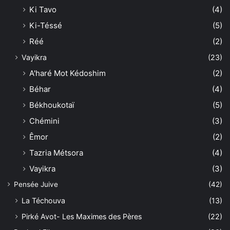
Ki Tavo
(4)
Ki-Téssé
(5)
Réé
(2)
Vayikra
(23)
A'haré Mot Kédoshim
(2)
Béhar
(4)
Békhoukotaï
(5)
Chémini
(3)
Êmor
(2)
Tazria Métsora
(4)
Vayikra
(3)
Pensée Juive
(42)
La Téchouva
(13)
Pirké Avot- Les Maximes des Pères
(22)