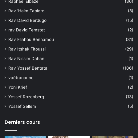
Raphael Elbaze
(36)
Rav 'Haim Tapiero
(8)
Rav David Berdugo
(15)
rav David Temstet
(2)
Rav Eliahou Benhamou
(31)
Rav Itshak Fitoussi
(29)
Rav Nissim Dahan
(1)
Rav Yossef Bentata
(106)
vaétrananne
(1)
Yoni Krief
(2)
Yossef Rozenberg
(13)
Yossef Sellem
(5)
Derniers cours