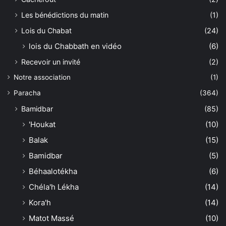
Les bénédictions du matin
(1)
Lois du Chabat
(24)
lois du Chabbath en vidéo
(6)
Recevoir un invité
(2)
Notre association
(1)
Paracha
(364)
Bamidbar
(85)
'Houkat
(10)
Balak
(15)
Bamidbar
(5)
Béhaalotékha
(6)
Chéla'h Lékha
(14)
Kora'h
(14)
Matot Massé
(10)