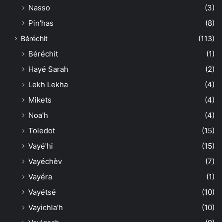
Nasso
(3)
Pin'has
(8)
Béréchit
(113)
Béréchit
(1)
Hayé Sarah
(2)
Lekh Lekha
(4)
Mikets
(4)
Noa'h
(4)
Toledot
(15)
Vayé'hi
(15)
Vayéchèv
(7)
Vayéra
(1)
Vayétsé
(10)
Vayichla'h
(10)