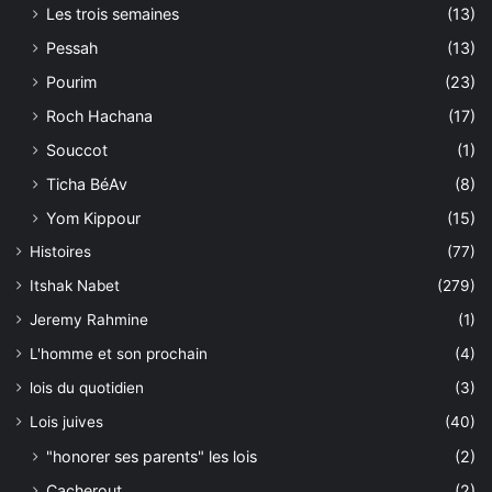
Les trois semaines
(13)
Pessah
(13)
Pourim
(23)
Roch Hachana
(17)
Souccot
(1)
Ticha BéAv
(8)
Yom Kippour
(15)
Histoires
(77)
Itshak Nabet
(279)
Jeremy Rahmine
(1)
L'homme et son prochain
(4)
lois du quotidien
(3)
Lois juives
(40)
"honorer ses parents" les lois
(2)
Cacherout
(2)