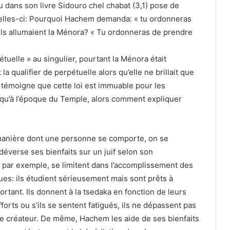
dans son livre Sidouro chel chabat (3,1) pose de
elles-ci: Pourquoi Hachem demanda: « tu ordonneras
’ils allumaient la Ménora? « Tu ordonneras de prendre
pétuelle » au singulier, pourtant la Ménora était
qualifier de perpétuelle alors qu’elle ne brillait que
e témoigne que cette loi est immuable pour les
er qu’à l’époque du Temple, alors comment expliquer
a manière dont une personne se comporte, on se
éverse ses bienfaits sur un juif selon son
, par exemple, se limitent dans l’accomplissement des
ues: ils étudient sérieusement mais sont prêts à
tant. Ils donnent à la tsedaka en fonction de leurs
rts ou s’ils se sentent fatigués, ils ne dépassent pas
otre créateur. De même, Hachem les aide de ses bienfaits