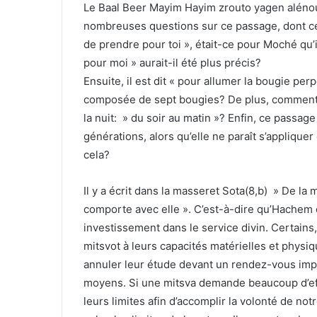
Le Baal Beer Mayim Hayim zrouto yagen alénou 
nombreuses questions sur ce passage, dont c
de prendre pour toi », était-ce pour Moché qu
pour moi » aurait-il été plus précis?
Ensuite, il est dit « pour allumer la bougie per
composée de sept bougies? De plus, comment la 
la nuit: » du soir au matin »? Enfin, ce passag
générations, alors qu’elle ne paraît s’appliqu
cela?
Il y a écrit dans la masseret Sota(8,b) » De l
comporte avec elle ». C’est-à-dire qu’Hachem d
investissement dans le service divin. Certains
mitsvot à leurs capacités matérielles et physiq
annuler leur étude devant un rendez-vous impor
moyens. Si une mitsva demande beaucoup d’effo
leurs limites afin d’accomplir la volonté de n