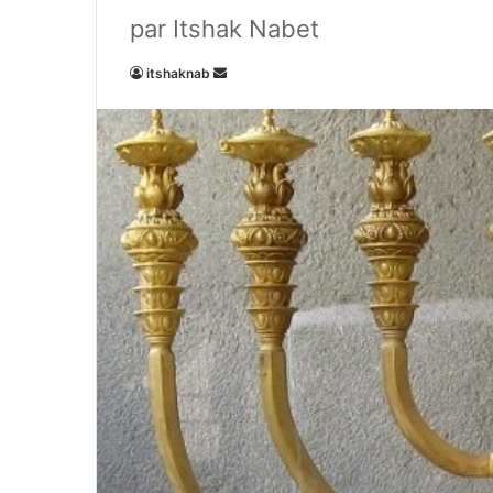
par Itshak Nabet
Envoyer
itshaknab
un
courriel