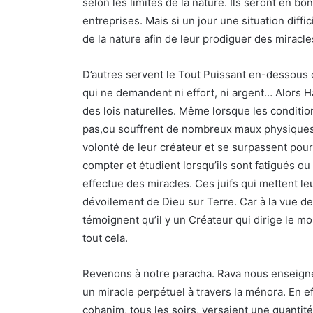
selon les limites de la nature. Ils seront en b
entreprises. Mais si un jour une situation diff
de la nature afin de leur prodiguer des miracle
D’autres servent le Tout Puissant en-dessous de
qui ne demandent ni effort, ni argent… Alors H
des lois naturelles. Même lorsque les conditi
pas,ou souffrent de nombreux maux physiques… 
volonté de leur créateur et se surpassent pou
compter et étudient lorsqu’ils sont fatigués 
effectue des miracles. Ces juifs qui mettent le
dévoilement de Dieu sur Terre. Car à la vue des
témoignent qu’il y un Créateur qui dirige le mo
tout cela.
Revenons à notre paracha. Rava nous enseigne
un miracle perpétuel à travers la ménora. En eff
cohanim, tous les soirs, versaient une quantité 