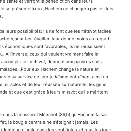
onne santé et verront la bénédiction dans leurs
icile se présente à eux, Hachem ne changera pas les lois
s.
 leurs possibilités: ils ne font que les mitsvot faciles
achem,pour les réveiller, leur donne moins au regard
ons économiques sont favorables, ils ne réussissent
A l’inverse, ceux qui veulent vraiment faire la
r accomplir les mitsvot, donnent aux pauvres sans
ou malades…Pour eux,Hachem change la nature et
ur vie au service de leur judaïsme entraînent ainsi un
 miracles et de leur réussite surnaturelle, les gens
nde et que c’est grâce à leurs mitsvot qu’ils méritent
 dans la masseret Ménahot (86,b) qu’Hachem faisait
et, la bougie centrale ne s’éteignait jamais. Les
identique d’huile dans les sept fioles, et tous les jours