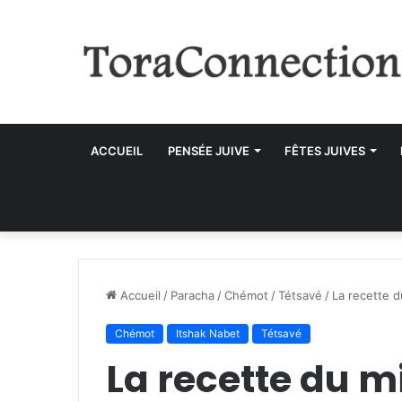
ACCUEIL
PENSÉE JUIVE
FÊTES JUIVES
Accueil
/
Paracha
/
Chémot
/
Tétsavé
/
La recette d
Chémot
Itshak Nabet
Tétsavé
La recette du m