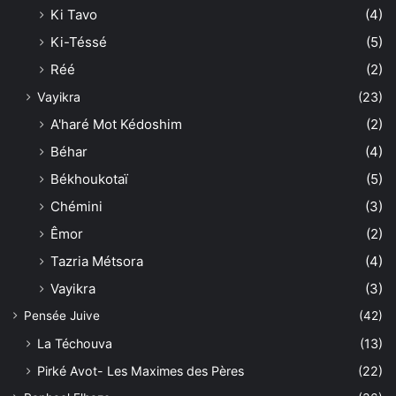
Ki Tavo
(4)
Ki-Téssé
(5)
Réé
(2)
Vayikra
(23)
A'haré Mot Kédoshim
(2)
Béhar
(4)
Békhoukotaï
(5)
Chémini
(3)
Êmor
(2)
Tazria Métsora
(4)
Vayikra
(3)
Pensée Juive
(42)
La Téchouva
(13)
Pirké Avot- Les Maximes des Pères
(22)