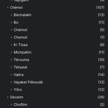
Chémot
(107)
Béchalakh
(13)
Bo
(11)
Chémot
(5)
Chemot
(1)
Ki Tissa
(6)
Michpatim
(11)
Térouma
(10)
Tétsavé
(7)
Vaéra
(14)
Vayakel Pékoudé
(12)
Yitro
(12)
Dévarim
(26)
Choftim
(2)