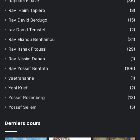
Raphael Elbaze
(36)
Rav 'Haim Tapiero
(8)
Rav David Berdugo
(15)
rav David Temstet
(2)
Rav Eliahou Benhamou
(31)
Rav Itshak Fitoussi
(29)
Rav Nissim Dahan
(1)
Rav Yossef Bentata
(106)
vaétrananne
(1)
Yoni Krief
(2)
Yossef Rozenberg
(13)
Yossef Sellem
(5)
Derniers cours