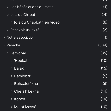
Les bénédictions du matin
(1)
Lois du Chabat
(24)
lois du Chabbath en vidéo
(6)
Recevoir un invité
(2)
Notre association
(1)
Paracha
(364)
Bamidbar
(85)
'Houkat
(10)
Balak
(15)
Bamidbar
(5)
Béhaalotékha
(6)
Chéla'h Lékha
(14)
Kora'h
(14)
Matot Massé
(10)