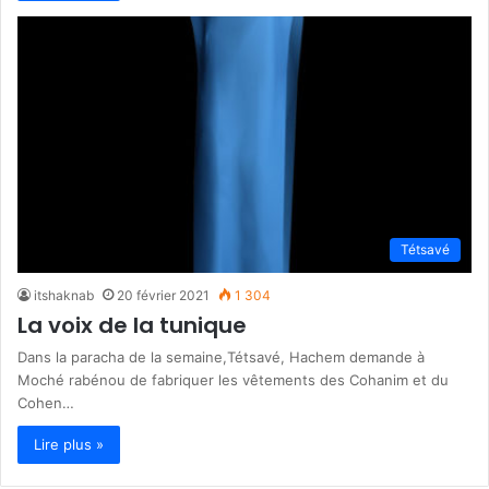
Tétsavé
itshaknab
20 février 2021
1 304
La voix de la tunique
Dans la paracha de la semaine,Tétsavé, Hachem demande à
Moché rabénou de fabriquer les vêtements des Cohanim et du
Cohen…
Lire plus »