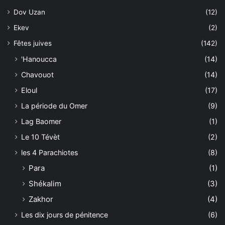
Dov Uzan
(12)
Ekev
(2)
Fêtes juives
(142)
'Hanoucca
(14)
Chavouot
(14)
Eloul
(17)
La période du Omer
(9)
Lag Baomer
(1)
Le 10 Tévèt
(2)
les 4 Parachiotes
(8)
Para
(1)
Shékalim
(3)
Zakhor
(4)
Les dix jours de pénitence
(6)