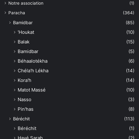
Notre association
(1)
Paracha
(364)
Bamidbar
(85)
'Houkat
(10)
Balak
(15)
Bamidbar
(5)
Béhaalotékha
(6)
Chéla'h Lékha
(14)
Kora'h
(14)
Matot Massé
(10)
Nasso
(3)
Pin'has
(8)
Béréchit
(113)
Béréchit
(1)
Hayé Sarah
(2)