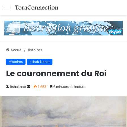
Menu
Accueil
/
Histoires
Histoires
Itshak Nabet
Le couronnement du Roi
Envoyer
itshaknab
1 653
6 minutes de lecture
un
courriel