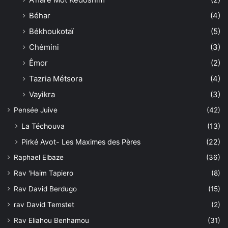
Béhar
(4)
Békhoukotaï
(5)
Chémini
(3)
Êmor
(2)
Tazria Métsora
(4)
Vayikra
(3)
Pensée Juive
(42)
La Téchouva
(13)
Pirké Avot- Les Maximes des Pères
(22)
Raphael Elbaze
(36)
Rav 'Haim Tapiero
(8)
Rav David Berdugo
(15)
rav David Temstet
(2)
Rav Eliahou Benhamou
(31)