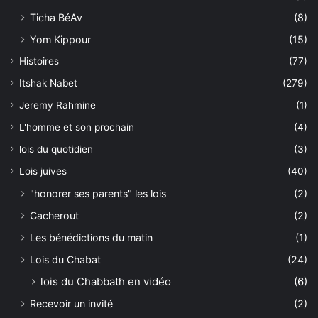
Ticha BéAv
(8)
Yom Kippour
(15)
Histoires
(77)
Itshak Nabet
(279)
Jeremy Rahmine
(1)
L'homme et son prochain
(4)
lois du quotidien
(3)
Lois juives
(40)
"honorer ses parents" les lois
(2)
Cacherout
(2)
Les bénédictions du matin
(1)
Lois du Chabat
(24)
lois du Chabbath en vidéo
(6)
Recevoir un invité
(2)