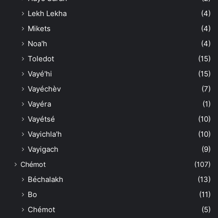
Lekh Lekha
(4)
Mikets
(4)
Noa'h
(4)
Toledot
(15)
Vayé'hi
(15)
Vayéchèv
(7)
Vayéra
(1)
Vayétsé
(10)
Vayichla'h
(10)
Vayigach
(9)
Chémot
(107)
Béchalakh
(13)
Bo
(11)
Chémot
(5)