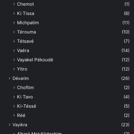
Chemot
(1)
Ki Tissa
(6)
Michpatim
(11)
Térouma
(10)
Tétsavé
(7)
Vaéra
(14)
Vayakel Pékoudé
(12)
Yitro
(12)
Dévarim
(26)
Choftim
(2)
Ki Tavo
(4)
Ki-Téssé
(5)
Réé
(2)
Vayikra
(23)
A'haré Mot Kédoshim
(2)