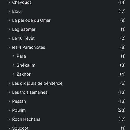
Chavouot
(14)
Eloul
(17)
La période du Omer
(9)
Lag Baomer
(1)
Le 10 Tévèt
(2)
les 4 Parachiotes
(8)
Para
(1)
Shékalim
(3)
Zakhor
(4)
Les dix jours de pénitence
(6)
Les trois semaines
(13)
Pessah
(13)
Pourim
(23)
Roch Hachana
(17)
Souccot
(1)