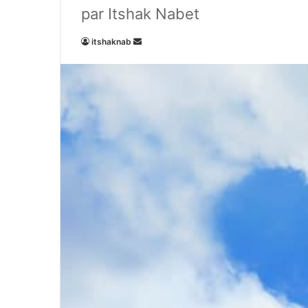
par Itshak Nabet
Envoyer
itshaknab
un
courriel