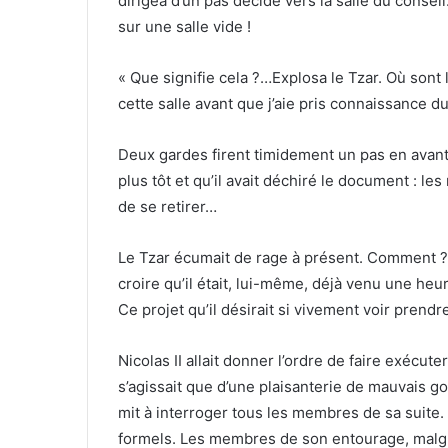
dirigea d’un pas décidé vers la salle du consei
sur une salle vide !
« Que signifie cela ?…Explosa le Tzar. Où sont l
cette salle avant que j’aie pris connaissance du
Deux gardes firent timidement un pas en avant
plus tôt et qu’il avait déchiré le document : l
de se retirer…
Le Tzar écumait de rage à présent. Comment ? 
croire qu’il était, lui-même, déjà venu une he
Ce projet qu’il désirait si vivement voir prendr
Nicolas II allait donner l’ordre de faire exécute
s’agissait que d’une plaisanterie de mauvais go
mit à interroger tous les membres de sa suite.
formels. Les membres de son entourage, malgré 