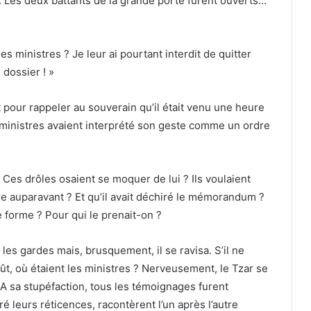
l. Les deux battants de la grande porte furent ouverts…
es ministres ? Je leur ai pourtant interdit de quitter
 dossier ! »
 pour rappeler au souverain qu’il était venu une heure
es ministres avaient interprété son geste comme un ordre
Ces drôles osaient se moquer de lui ? Ils voulaient
ure auparavant ? Et qu’il avait déchiré le mémorandum ?
e forme ? Pour qui le prenait-on ?
r les gardes mais, brusquement, il se ravisa. S’il ne
ût, où étaient les ministres ? Nerveusement, le Tzar se
 A sa stupéfaction, tous les témoignages furent
leurs réticences, racontèrent l’un après l’autre