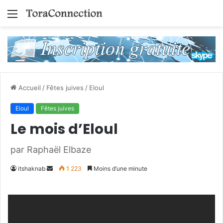
Menu
Accueil
/
Fêtes juives
/
Eloul
Eloul
Fêtes juives
Le mois d’Eloul
par Raphaël Elbaze
Envoyer
itshaknab
1 223
Moins d’une minute
un
courriel