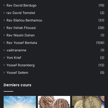
Rav David Berdugo
(15)
rav David Temstet
(2)
Rav Eliahou Benhamou
(31)
Rav Itshak Fitoussi
(29)
Rav Nissim Dahan
(1)
Rav Yossef Bentata
(106)
vaétrananne
(1)
Yoni Krief
(2)
Yossef Rozenberg
(13)
Yossef Sellem
(5)
Derniers cours