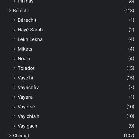
Pin'has
(8)
Béréchit
(113)
Béréchit
(1)
Hayé Sarah
(2)
Lekh Lekha
(4)
Mikets
(4)
Noa'h
(4)
Toledot
(15)
Vayé'hi
(15)
Vayéchèv
(7)
Vayéra
(1)
Vayétsé
(10)
Vayichla'h
(10)
Vayigach
(9)
Chémot
(107)