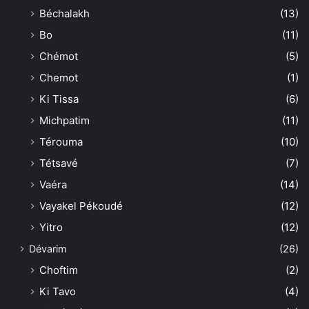
Béchalakh
(13)
Bo
(11)
Chémot
(5)
Chemot
(1)
Ki Tissa
(6)
Michpatim
(11)
Térouma
(10)
Tétsavé
(7)
Vaéra
(14)
Vayakel Pékoudé
(12)
Yitro
(12)
Dévarim
(26)
Choftim
(2)
Ki Tavo
(4)