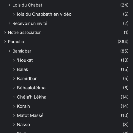
Lois du Chabat
(24)
lois du Chabbath en vidéo
(6)
Recevoir un invité
(2)
Notre association
(1)
Paracha
(364)
Bamidbar
(85)
'Houkat
(10)
Balak
(15)
Bamidbar
(5)
Béhaalotékha
(6)
Chéla'h Lékha
(14)
Kora'h
(14)
Matot Massé
(10)
Nasso
(3)