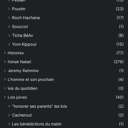
Pourim
(23)
Roch Hachana
(17)
Souccot
(1)
Ticha BéAv
(8)
Yom Kippour
(15)
Histoires
(77)
Itshak Nabet
(279)
Jeremy Rahmine
(1)
L'homme et son prochain
(4)
lois du quotidien
(3)
Lois juives
(40)
"honorer ses parents" les lois
(2)
Cacherout
(2)
Les bénédictions du matin
(1)