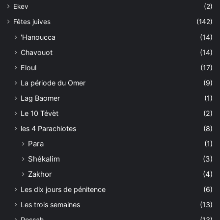
Ekev
(2)
Fêtes juives
(142)
'Hanoucca
(14)
Chavouot
(14)
Eloul
(17)
La période du Omer
(9)
Lag Baomer
(1)
Le 10 Tévèt
(2)
les 4 Parachiotes
(8)
Para
(1)
Shékalim
(3)
Zakhor
(4)
Les dix jours de pénitence
(6)
Les trois semaines
(13)
Pessah
(13)