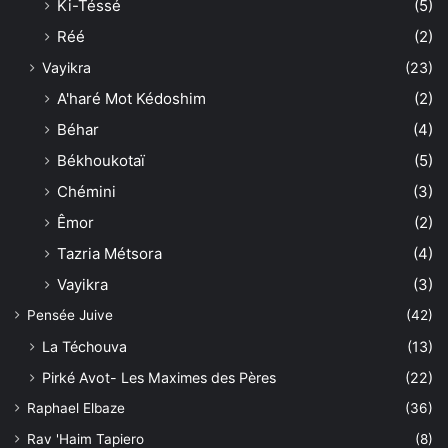
Ki-Téssé
(5)
Réé
(2)
Vayikra
(23)
A'haré Mot Kédoshim
(2)
Béhar
(4)
Békhoukotaï
(5)
Chémini
(3)
Êmor
(2)
Tazria Métsora
(4)
Vayikra
(3)
Pensée Juive
(42)
La Téchouva
(13)
Pirké Avot- Les Maximes des Pères
(22)
Raphael Elbaze
(36)
Rav 'Haim Tapiero
(8)