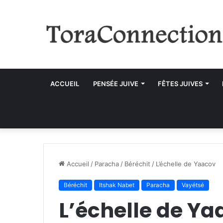
ACCUEIL
PENSÉE JUIVE
FÊTES JUIVES
Accueil
/
Paracha
/
Béréchit
/
L’échelle de Yaacov
Béréchit
Itshak Nabet
Paracha
Vayétsé
L’échelle de Ya