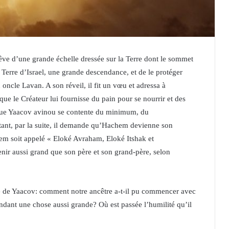
êve d’une grande échelle dressée sur la Terre dont le sommet
a Terre d’Israel, une grande descendance, et de le protéger
 oncle Lavan. A son réveil, il fit un vœu et adressa à
e le Créateur lui fournisse du pain pour se nourrir et des
 que Yaacov avinou se contente du minimum, du
rtant, par la suite, il demande qu’Hachem devienne son
hem soit appelé « Eloké Avraham, Eloké Itshak et
enir aussi grand que son père et son grand-père, selon
te de Yaacov: comment notre ancêtre a-t-il pu commencer avec
ndant une chose aussi grande? Où est passée l’humilité qu’il