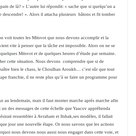
ain de là? » L’autre lui répondit: » sache que si quelqu’un a
re descendre! ». Alors il attacha plusieurs bâtons et fit tomber
on voit toutes les Mitsvot que nous devons accomplir et la
vient vite à penser que la tâche est impossible. Alors on ne se
e quelques Mitsvot et de quelques heures d’étude par semaine.
ocher cette situation. Nous devons comprendre que si de
naître bien le chass, le Choulhan Aroukh… c’est sûr que tout
ape franchie, il ne reste plus qu’à se faire un programme pour
ur au lendemain, mais il faut monter marche après marche afin
ent un des messages de cette échelle que Yaacov appréhenda
ésirait ressembler à Avraham et Itshak,ses modèles, il fallait
haque jour une nouvelle étape. Or nous savons que les actions
rquoi nous devons nous aussi nous engager dans cette voie, et