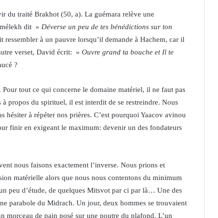
ir du traité Brakhot (50, a). La guémara relève une
 Amélekh dit »
Déverse un peu de tes bénédictions sur ton
 ressembler à un pauvre lorsqu’il demande à Hachem, car il
utre verset, David écrit: »
Ouvre grand ta bouche et Il te
aucé ?
 Pour tout ce qui concerne le domaine matériel, il ne faut pas
 à propos du spirituel, il est interdit de se restreindre. Nous
s hésiter à répéter nos prières. C’est pourquoi Yaacov avinou
ur finir en exigeant le maximum: devenir un des fondateurs
vent nous faisons exactement l’inverse. Nous prions et
ension matérielle alors que nous nous contentons du minimum
’un peu d’étude, de quelques Mitsvot par ci par là… Une des
de une parabole du Midrach. Un jour, deux hommes se trouvaient
 un morceau de pain posé sur une poutre du plafond. L’un