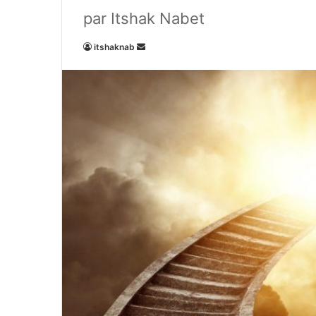
par Itshak Nabet
Envoyer
itshaknab
un
courriel