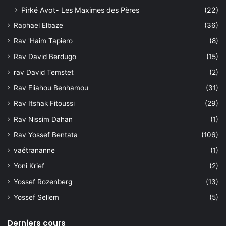
Pirké Avot- Les Maximes des Pères
(22)
Raphael Elbaze
(36)
Rav 'Haim Tapiero
(8)
Rav David Berdugo
(15)
rav David Temstet
(2)
Rav Eliahou Benhamou
(31)
Rav Itshak Fitoussi
(29)
Rav Nissim Dahan
(1)
Rav Yossef Bentata
(106)
vaétrananne
(1)
Yoni Krief
(2)
Yossef Rozenberg
(13)
Yossef Sellem
(5)
Derniers cours