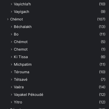
Vayichla'h
(10)
Vayigach
(9)
Chémot
(107)
Béchalakh
(13)
Bo
(11)
Chémot
(5)
Chemot
(1)
Ki Tissa
(6)
Michpatim
(11)
Térouma
(10)
Tétsavé
(7)
Vaéra
(14)
Vayakel Pékoudé
(12)
Yitro
(12)