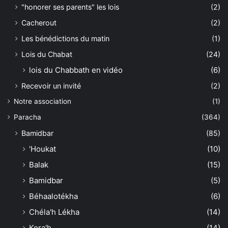
"honorer ses parents" les lois
(2)
Cacherout
(2)
Les bénédictions du matin
(1)
Lois du Chabat
(24)
lois du Chabbath en vidéo
(6)
Recevoir un invité
(2)
Notre association
(1)
Paracha
(364)
Bamidbar
(85)
'Houkat
(10)
Balak
(15)
Bamidbar
(5)
Béhaalotékha
(6)
Chéla'h Lékha
(14)
Kora'h
(14)