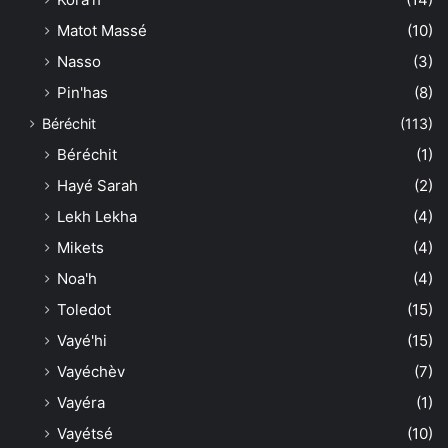
Matot Massé
(10)
Nasso
(3)
Pin'has
(8)
Béréchit
(113)
Béréchit
(1)
Hayé Sarah
(2)
Lekh Lekha
(4)
Mikets
(4)
Noa'h
(4)
Toledot
(15)
Vayé'hi
(15)
Vayéchèv
(7)
Vayéra
(1)
Vayétsé
(10)