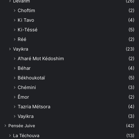
Dévarim
(26)
Choftim
(2)
Ki Tavo
(4)
Ki-Téssé
(5)
Réé
(2)
Vayikra
(23)
A'haré Mot Kédoshim
(2)
Béhar
(4)
Békhoukotaï
(5)
Chémini
(3)
Êmor
(2)
Tazria Métsora
(4)
Vayikra
(3)
Pensée Juive
(42)
La Téchouva
(13)