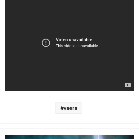
vaera