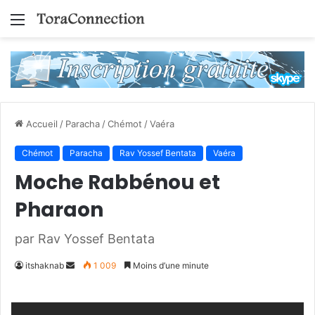
Menu
Accueil
/
Paracha
/
Chémot
/
Vaéra
Chémot
Paracha
Rav Yossef Bentata
Vaéra
Moche Rabbénou et
Pharaon
par Rav Yossef Bentata
Envoyer
itshaknab
1 009
Moins d’une minute
un
courriel