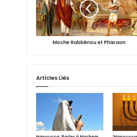
Moche Rabbénou et Pharaon
Articles Liés
Hanoucca: Parler à Hachem
‘Hanoucca: