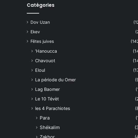
Catégories
Dov Uzan
(1
Ekev
(
Fêtes juives
(14
'Hanoucca
(1
Chavouot
(1
Eloul
(1
La période du Omer
(
Lag Baomer
(
Le 10 Tévèt
(
les 4 Parachiotes
(
Para
(
Shékalim
(
Zakhor
(