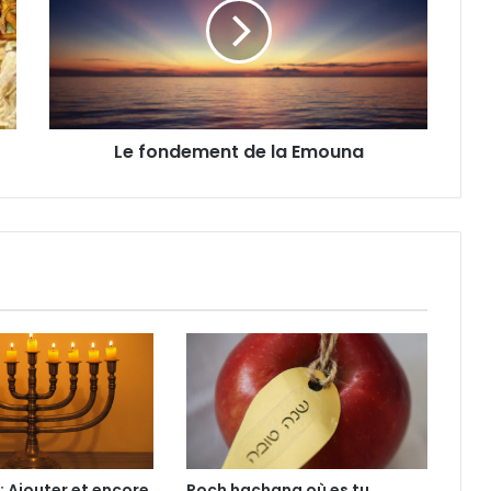
Le fondement de la Emouna
 Ajouter et encore
Roch hachana où es tu