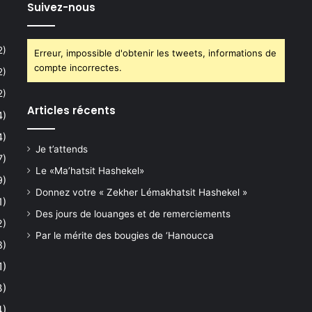
Suivez-nous
2)
Erreur, impossible d'obtenir les tweets, informations de
compte incorrectes.
2)
2)
Articles récents
4)
4)
Je t’attends
7)
Le «Ma’hatsit Hashekel»
9)
Donnez votre « Zekher Lémakhatsit Hashekel »
1)
Des jours de louanges et de remerciements
2)
Par le mérite des bougies de ‘Hanoucca
8)
1)
3)
4)