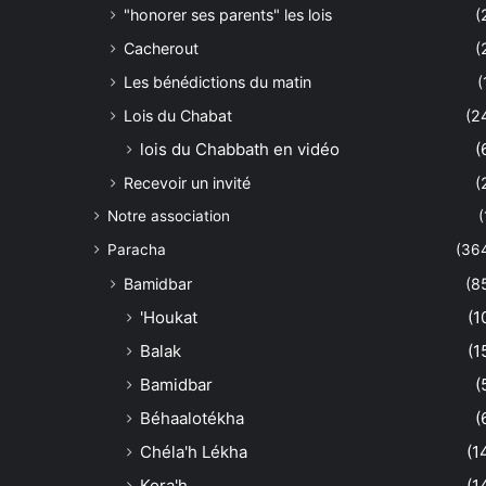
"honorer ses parents" les lois
(
Cacherout
(
Les bénédictions du matin
(
Lois du Chabat
(2
lois du Chabbath en vidéo
(
Recevoir un invité
(
Notre association
(
Paracha
(36
Bamidbar
(8
'Houkat
(1
Balak
(1
Bamidbar
(
Béhaalotékha
(
Chéla'h Lékha
(1
Kora'h
(1