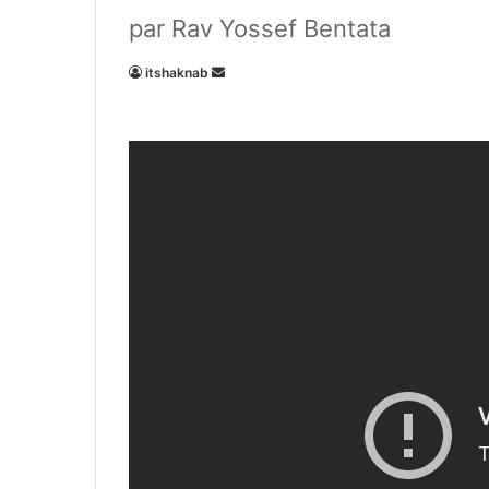
par Rav Yossef Bentata
Envoyer
itshaknab
un
courriel