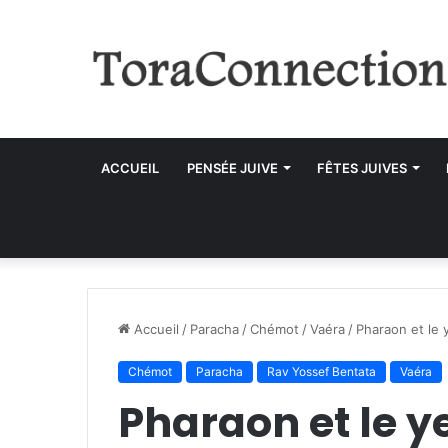
ACCUEIL
PENSÉE JUIVE
FÊTES JUIVES
Accueil
/
Paracha
/
Chémot
/
Vaéra
/
Pharaon et le 
Chémot
Paracha
Rav Yossef Bentata
Vaéra
Pharaon et le y