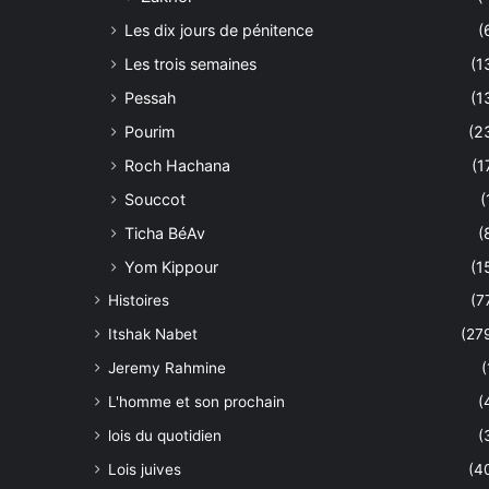
Les dix jours de pénitence
(
Les trois semaines
(1
Pessah
(1
Pourim
(2
Roch Hachana
(1
Souccot
(
Ticha BéAv
(
Yom Kippour
(1
Histoires
(7
Itshak Nabet
(27
Jeremy Rahmine
(
L'homme et son prochain
(
lois du quotidien
(
Lois juives
(4