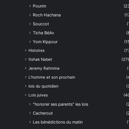
Pourim
(2
Roch Hachana
(1
Souccot
(
Ticha BéAv
(
Yom Kippour
(1
Histoires
(7
Itshak Nabet
(27
Jeremy Rahmine
(
L'homme et son prochain
(
lois du quotidien
(
Lois juives
(4
"honorer ses parents" les lois
(
Cacherout
(
Les bénédictions du matin
(