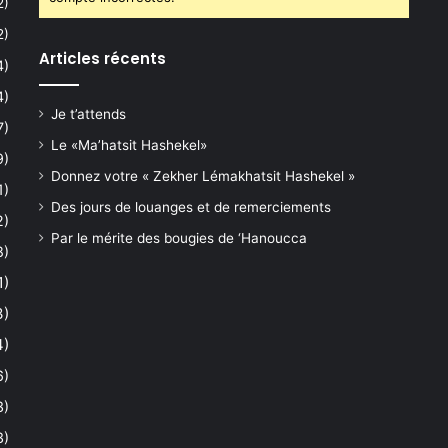
2)
2)
Articles récents
4)
4)
Je t’attends
7)
Le «Ma’hatsit Hashekel»
9)
Donnez votre « Zekher Lémakhatsit Hashekel »
1)
Des jours de louanges et de remerciements
2)
Par le mérite des bougies de ‘Hanoucca
8)
1)
3)
4)
6)
3)
3)