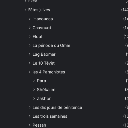
Ekev
(
Fêtes juives
(14
'Hanoucca
(1
Chavouot
(1
Eloul
(1
La période du Omer
(
Lag Baomer
(
Le 10 Tévèt
(
les 4 Parachiotes
(
Para
(
Shékalim
(
Zakhor
(
Les dix jours de pénitence
(
Les trois semaines
(1
Pessah
(1