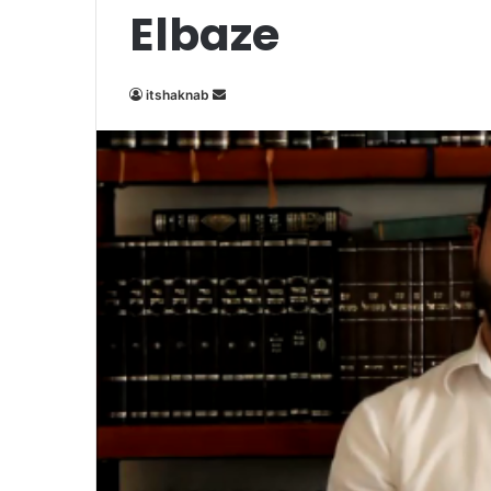
Elbaze
Envoyer
itshaknab
un
courriel