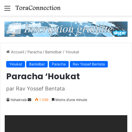
Menu
Accueil
/
Paracha
/
Bamidbar
/
'Houkat
'Houkat
Bamidbar
Paracha
Rav Yossef Bentata
Paracha ‘Houkat
par Rav Yossef Bentata
Envoyer
itshaknab
1 099
Moins d’une minute
un
courriel