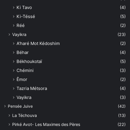
Ki Tavo
(4)
Ki-Téssé
(5)
Réé
(2)
Vayikra
(23)
A'haré Mot Kédoshim
(2)
Béhar
(4)
Békhoukotaï
(5)
Chémini
(3)
Êmor
(2)
Tazria Métsora
(4)
Vayikra
(3)
Pensée Juive
(42)
La Téchouva
(13)
Pirké Avot- Les Maximes des Pères
(22)