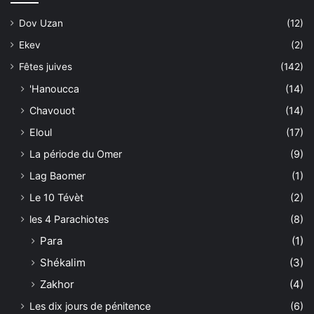
Dov Uzan
(12)
Ekev
(2)
Fêtes juives
(142)
'Hanoucca
(14)
Chavouot
(14)
Eloul
(17)
La période du Omer
(9)
Lag Baomer
(1)
Le 10 Tévèt
(2)
les 4 Parachiotes
(8)
Para
(1)
Shékalim
(3)
Zakhor
(4)
Les dix jours de pénitence
(6)