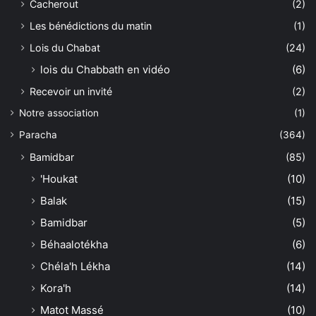
Cacherout
(2)
Les bénédictions du matin
(1)
Lois du Chabat
(24)
lois du Chabbath en vidéo
(6)
Recevoir un invité
(2)
Notre association
(1)
Paracha
(364)
Bamidbar
(85)
'Houkat
(10)
Balak
(15)
Bamidbar
(5)
Béhaalotékha
(6)
Chéla'h Lékha
(14)
Kora'h
(14)
Matot Massé
(10)