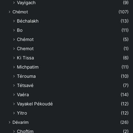
Vayigach
(9)
Chémot
(107)
Béchalakh
(13)
Bo
(11)
Chémot
(5)
Chemot
(1)
Ki Tissa
(6)
Michpatim
(11)
Térouma
(10)
Tétsavé
(7)
Vaéra
(14)
Vayakel Pékoudé
(12)
Yitro
(12)
Dévarim
(26)
Choftim
(2)