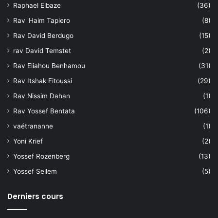
Raphael Elbaze
(36)
Rav 'Haim Tapiero
(8)
Rav David Berdugo
(15)
rav David Temstet
(2)
Rav Eliahou Benhamou
(31)
Rav Itshak Fitoussi
(29)
Rav Nissim Dahan
(1)
Rav Yossef Bentata
(106)
vaétrananne
(1)
Yoni Krief
(2)
Yossef Rozenberg
(13)
Yossef Sellem
(5)
Derniers cours