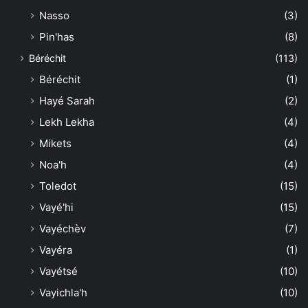
Nasso
(3)
Pin'has
(8)
Béréchit
(113)
Béréchit
(1)
Hayé Sarah
(2)
Lekh Lekha
(4)
Mikets
(4)
Noa'h
(4)
Toledot
(15)
Vayé'hi
(15)
Vayéchèv
(7)
Vayéra
(1)
Vayétsé
(10)
Vayichla'h
(10)