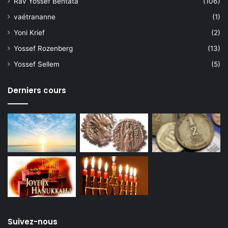
Rav Yossef Bentata
(106)
vaétrananne
(1)
Yoni Krief
(2)
Yossef Rozenberg
(13)
Yossef Sellem
(5)
Derniers cours
Suivez-nous