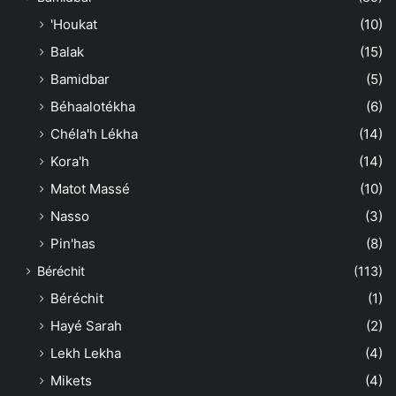
'Houkat
(10)
Balak
(15)
Bamidbar
(5)
Béhaalotékha
(6)
Chéla'h Lékha
(14)
Kora'h
(14)
Matot Massé
(10)
Nasso
(3)
Pin'has
(8)
Béréchit
(113)
Béréchit
(1)
Hayé Sarah
(2)
Lekh Lekha
(4)
Mikets
(4)