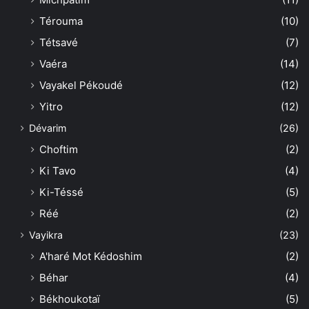
Térouma
(10)
Tétsavé
(7)
Vaéra
(14)
Vayakel Pékoudé
(12)
Yitro
(12)
Dévarim
(26)
Choftim
(2)
Ki Tavo
(4)
Ki-Téssé
(5)
Réé
(2)
Vayikra
(23)
A'haré Mot Kédoshim
(2)
Béhar
(4)
Békhoukotaï
(5)