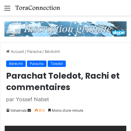
Menu
Accueil
/
Paracha
/
Béréchit
Béréchit
Paracha
Toledot
Parachat Toledot, Rachi et
commentaires
par Yossef Nabet
Envoyer
itshaknab
815
Moins d’une minute
un
courriel