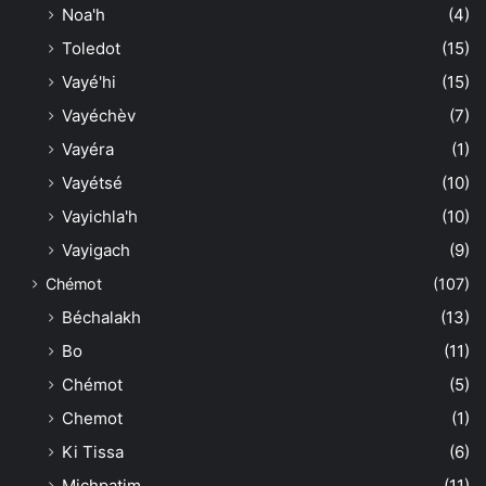
Noa'h
(4)
Toledot
(15)
Vayé'hi
(15)
Vayéchèv
(7)
Vayéra
(1)
Vayétsé
(10)
Vayichla'h
(10)
Vayigach
(9)
Chémot
(107)
Béchalakh
(13)
Bo
(11)
Chémot
(5)
Chemot
(1)
Ki Tissa
(6)
Michpatim
(11)