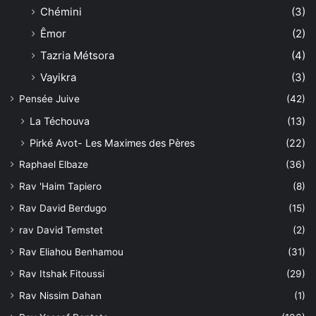
Chémini
(3)
Êmor
(2)
Tazria Métsora
(4)
Vayikra
(3)
Pensée Juive
(42)
La Téchouva
(13)
Pirké Avot- Les Maximes des Pères
(22)
Raphael Elbaze
(36)
Rav 'Haim Tapiero
(8)
Rav David Berdugo
(15)
rav David Temstet
(2)
Rav Eliahou Benhamou
(31)
Rav Itshak Fitoussi
(29)
Rav Nissim Dahan
(1)