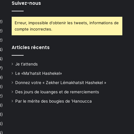
Suivez-nous
2)
Erreur, impossible d'obtenir les tweets, informations de
compte incorrectes.
2)
2)
Articles récents
4)
4)
Je t’attends
7)
Le «Ma’hatsit Hashekel»
9)
Donnez votre « Zekher Lémakhatsit Hashekel »
1)
Des jours de louanges et de remerciements
2)
Par le mérite des bougies de ‘Hanoucca
8)
1)
3)
4)