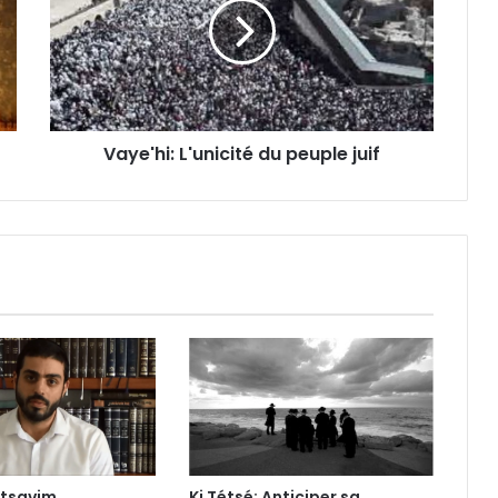
Vaye'hi: L'unicité du peuple juif
itsavim
Ki Tétsé: Anticiper sa