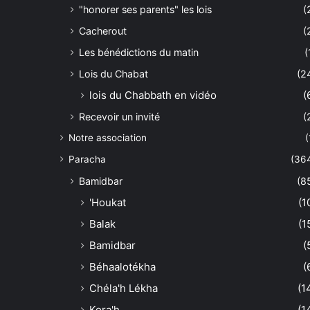
"honorer ses parents" les lois
(
Cacherout
(
Les bénédictions du matin
(
Lois du Chabat
(2
lois du Chabbath en vidéo
(
Recevoir un invité
(
Notre association
(
Paracha
(36
Bamidbar
(8
'Houkat
(1
Balak
(1
Bamidbar
(
Béhaalotékha
(
Chéla'h Lékha
(1
Kora'h
(1