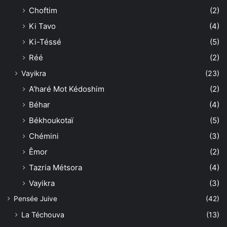
Choftim
(2)
Ki Tavo
(4)
Ki-Téssé
(5)
Réé
(2)
Vayikra
(23)
A'haré Mot Kédoshim
(2)
Béhar
(4)
Békhoukotaï
(5)
Chémini
(3)
Êmor
(2)
Tazria Métsora
(4)
Vayikra
(3)
Pensée Juive
(42)
La Téchouva
(13)