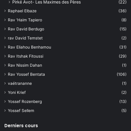
Pirké Avot- Les Maximes des Pères
(22)
Raphael Elbaze
(36)
Rav 'Haim Tapiero
(8)
Rav David Berdugo
(15)
rav David Temstet
(2)
Rav Eliahou Benhamou
(31)
Rav Itshak Fitoussi
(29)
Rav Nissim Dahan
(1)
Rav Yossef Bentata
(106)
vaétrananne
(1)
Yoni Krief
(2)
Yossef Rozenberg
(13)
Yossef Sellem
(5)
Derniers cours