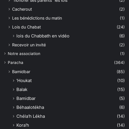
"honorer ses parents" les lois
(2)
Cacherout
(2)
Les bénédictions du matin
(1)
Lois du Chabat
(24)
lois du Chabbath en vidéo
(6)
Recevoir un invité
(2)
Notre association
(1)
Paracha
(364)
Bamidbar
(85)
'Houkat
(10)
Balak
(15)
Bamidbar
(5)
Béhaalotékha
(6)
Chéla'h Lékha
(14)
Kora'h
(14)