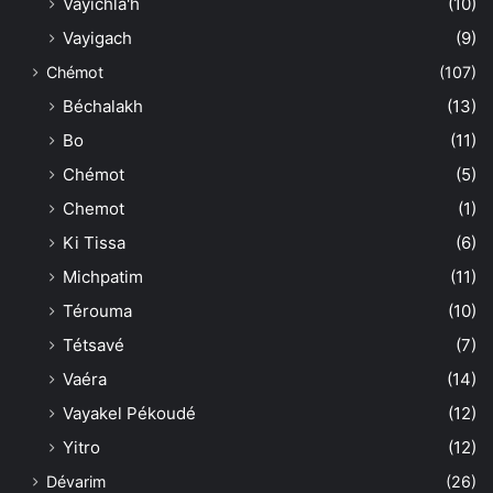
Vayichla'h
(10)
Vayigach
(9)
Chémot
(107)
Béchalakh
(13)
Bo
(11)
Chémot
(5)
Chemot
(1)
Ki Tissa
(6)
Michpatim
(11)
Térouma
(10)
Tétsavé
(7)
Vaéra
(14)
Vayakel Pékoudé
(12)
Yitro
(12)
Dévarim
(26)