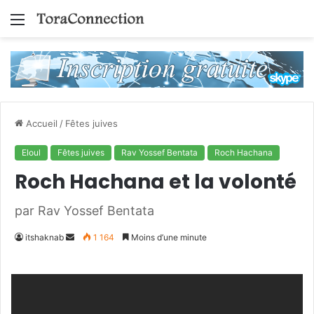
Menu
Accueil
/
Fêtes juives
Eloul
Fêtes juives
Rav Yossef Bentata
Roch Hachana
Roch Hachana et la volonté
par Rav Yossef Bentata
Envoyer
itshaknab
1 164
Moins d’une minute
un
courriel