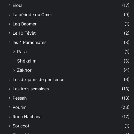
Eloul
(17)
La période du Omer
(9)
Lag Baomer
(1)
Le 10 Tévèt
(2)
les 4 Parachiotes
(8)
Para
(1)
Shékalim
(3)
Zakhor
(4)
Les dix jours de pénitence
(6)
Les trois semaines
(13)
Pessah
(13)
Pourim
(23)
Roch Hachana
(17)
Souccot
(1)