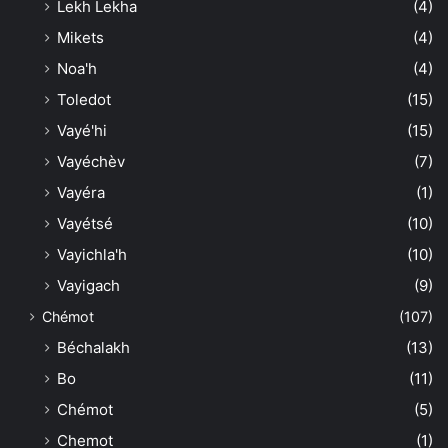
Lekh Lekha
(4)
Mikets
(4)
Noa'h
(4)
Toledot
(15)
Vayé'hi
(15)
Vayéchèv
(7)
Vayéra
(1)
Vayétsé
(10)
Vayichla'h
(10)
Vayigach
(9)
Chémot
(107)
Béchalakh
(13)
Bo
(11)
Chémot
(5)
Chemot
(1)