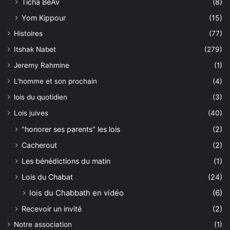
Ticha BéAv
(8)
Yom Kippour
(15)
Histoires
(77)
Itshak Nabet
(279)
Jeremy Rahmine
(1)
L'homme et son prochain
(4)
lois du quotidien
(3)
Lois juives
(40)
"honorer ses parents" les lois
(2)
Cacherout
(2)
Les bénédictions du matin
(1)
Lois du Chabat
(24)
lois du Chabbath en vidéo
(6)
Recevoir un invité
(2)
Notre association
(1)