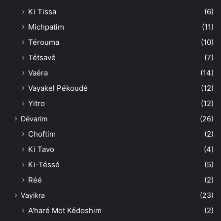
Ki Tissa
(6)
Michpatim
(11)
Térouma
(10)
Tétsavé
(7)
Vaéra
(14)
Vayakel Pékoudé
(12)
Yitro
(12)
Dévarim
(26)
Choftim
(2)
Ki Tavo
(4)
Ki-Téssé
(5)
Réé
(2)
Vayikra
(23)
A'haré Mot Kédoshim
(2)