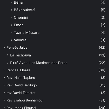
Béhar
(4)
Békhoukotaï
(5)
Chémini
(3)
Êmor
(2)
Tazria Métsora
(4)
Vayikra
(3)
Pensée Juive
(42)
La Téchouva
(13)
Pirké Avot- Les Maximes des Pères
(22)
Raphael Elbaze
(36)
Rav 'Haim Tapiero
(8)
Rav David Berdugo
(15)
rav David Temstet
(2)
Rav Eliahou Benhamou
(31)
Rav Itshak Fitoussi
(29)