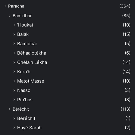
Paracha
(364)
Bamidbar
(85)
'Houkat
(10)
Balak
(15)
Bamidbar
(5)
Béhaalotékha
(6)
Chéla'h Lékha
(14)
Kora'h
(14)
Matot Massé
(10)
Nasso
(3)
Pin'has
(8)
Béréchit
(113)
Béréchit
(1)
Hayé Sarah
(2)