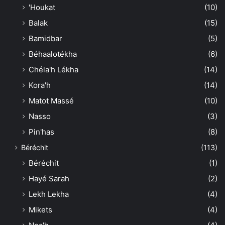
'Houkat
(10)
Balak
(15)
Bamidbar
(5)
Béhaalotékha
(6)
Chéla'h Lékha
(14)
Kora'h
(14)
Matot Massé
(10)
Nasso
(3)
Pin'has
(8)
Béréchit
(113)
Béréchit
(1)
Hayé Sarah
(2)
Lekh Lekha
(4)
Mikets
(4)