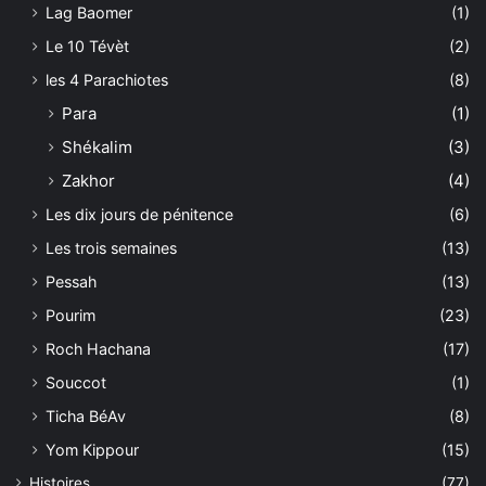
Lag Baomer
(1)
Le 10 Tévèt
(2)
les 4 Parachiotes
(8)
Para
(1)
Shékalim
(3)
Zakhor
(4)
Les dix jours de pénitence
(6)
Les trois semaines
(13)
Pessah
(13)
Pourim
(23)
Roch Hachana
(17)
Souccot
(1)
Ticha BéAv
(8)
Yom Kippour
(15)
Histoires
(77)