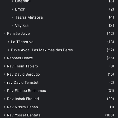
Chémini
(3)
Êmor
(2)
Tazria Métsora
(4)
Vayikra
(3)
Pensée Juive
(42)
La Téchouva
(13)
Pirké Avot- Les Maximes des Pères
(22)
Raphael Elbaze
(36)
Rav 'Haim Tapiero
(8)
Rav David Berdugo
(15)
rav David Temstet
(2)
Rav Eliahou Benhamou
(31)
Rav Itshak Fitoussi
(29)
Rav Nissim Dahan
(1)
Rav Yossef Bentata
(106)