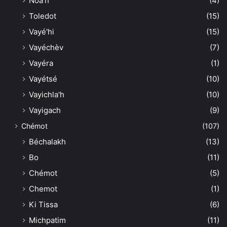
Noa'h
(4)
Toledot
(15)
Vayé'hi
(15)
Vayéchèv
(7)
Vayéra
(1)
Vayétsé
(10)
Vayichla'h
(10)
Vayigach
(9)
Chémot
(107)
Béchalakh
(13)
Bo
(11)
Chémot
(5)
Chemot
(1)
Ki Tissa
(6)
Michpatim
(11)