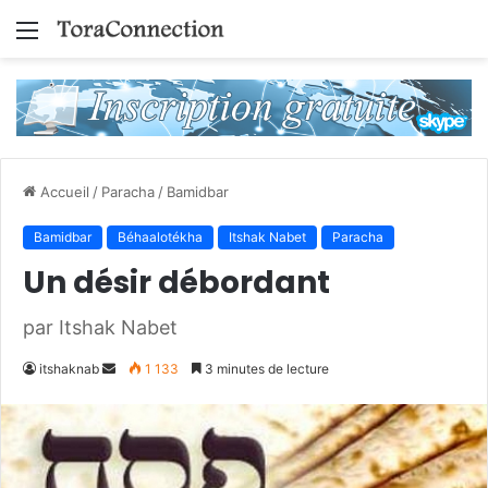
Menu
Accueil
/
Paracha
/
Bamidbar
Bamidbar
Béhaalotékha
Itshak Nabet
Paracha
Un désir débordant
par Itshak Nabet
Envoyer
itshaknab
1 133
3 minutes de lecture
un
courriel