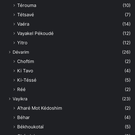
Térouma
(10)
Tétsavé
(7)
Vaéra
(14)
Vayakel Pékoudé
(12)
Yitro
(12)
Dévarim
(26)
Choftim
(2)
Ki Tavo
(4)
Ki-Téssé
(5)
Réé
(2)
Vayikra
(23)
A'haré Mot Kédoshim
(2)
Béhar
(4)
Békhoukotaï
(5)