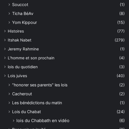
Souccot
(1)
Ticha BéAv
(8)
Yom Kippour
(15)
Histoires
(77)
Itshak Nabet
(279)
Jeremy Rahmine
(1)
L'homme et son prochain
(4)
lois du quotidien
(3)
Lois juives
(40)
"honorer ses parents" les lois
(2)
Cacherout
(2)
Les bénédictions du matin
(1)
Lois du Chabat
(24)
lois du Chabbath en vidéo
(6)