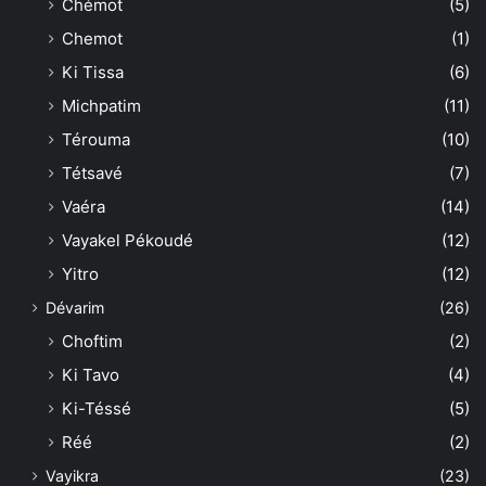
Chémot
(5)
Chemot
(1)
Ki Tissa
(6)
Michpatim
(11)
Térouma
(10)
Tétsavé
(7)
Vaéra
(14)
Vayakel Pékoudé
(12)
Yitro
(12)
Dévarim
(26)
Choftim
(2)
Ki Tavo
(4)
Ki-Téssé
(5)
Réé
(2)
Vayikra
(23)