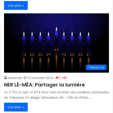
Lire plus »
'Hanoucca
itshaknab
15 novembre 2023
5 186
NER LÉ-MÉA: Partager la lumière
לע »נ יעקב בן הלל ע »ה ♦ Pour bien profiter des lumières spirituelles
de ‘Hanouka Un adage talmudique dit: « Nèr lé-é’had,…
Lire plus »