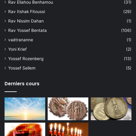
Rav Eliahou Benhamou
(31)
Rav Itshak Fitoussi
(29)
Rav Nissim Dahan
(1)
Rav Yossef Bentata
(106)
vaétrananne
(1)
Yoni Krief
(2)
Yossef Rozenberg
(13)
Yossef Sellem
(5)
Derniers cours