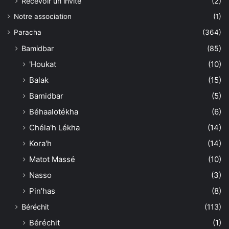
Recevoir un invité
(2)
Notre association
(1)
Paracha
(364)
Bamidbar
(85)
'Houkat
(10)
Balak
(15)
Bamidbar
(5)
Béhaalotékha
(6)
Chéla'h Lékha
(14)
Kora'h
(14)
Matot Massé
(10)
Nasso
(3)
Pin'has
(8)
Béréchit
(113)
Béréchit
(1)