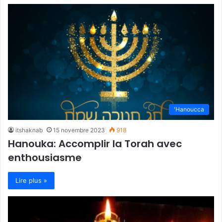
'Hanoucca
itshaknab
15 novembre 2023
918
Hanouka: Accomplir la Torah avec
enthousiasme
Lire plus »