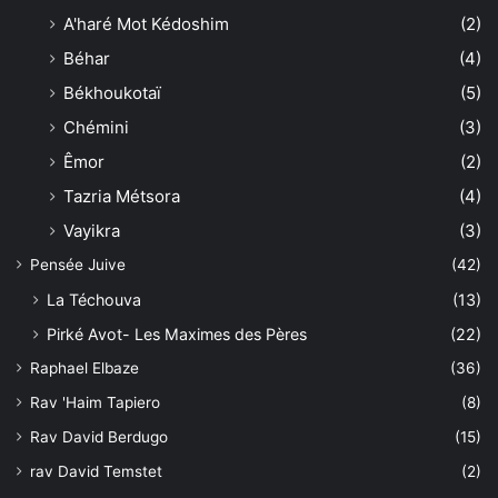
A'haré Mot Kédoshim
(2)
Béhar
(4)
Békhoukotaï
(5)
Chémini
(3)
Êmor
(2)
Tazria Métsora
(4)
Vayikra
(3)
Pensée Juive
(42)
La Téchouva
(13)
Pirké Avot- Les Maximes des Pères
(22)
Raphael Elbaze
(36)
Rav 'Haim Tapiero
(8)
Rav David Berdugo
(15)
rav David Temstet
(2)