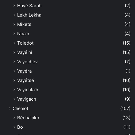
Hayé Sarah
(2)
Lekh Lekha
(4)
Mikets
(4)
Noa'h
(4)
Toledot
(15)
Vayé'hi
(15)
Vayéchèv
(7)
Vayéra
(1)
Vayétsé
(10)
Vayichla'h
(10)
Vayigach
(9)
Chémot
(107)
Béchalakh
(13)
Bo
(11)