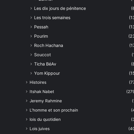
Les dix jours de pénitence
(
Les trois semaines
(1
Pessah
(1
Pourim
(2
Roch Hachana
(1
Souccot
(
Ticha BéAv
(
Yom Kippour
(1
Histoires
(7
Itshak Nabet
(27
Jeremy Rahmine
(
L'homme et son prochain
(
lois du quotidien
(
Lois juives
(4