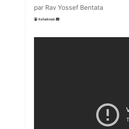
par Rav Yossef Bentata
Envoyer
itshaknab
un
courriel