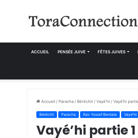
ACCUEIL
PENSÉE JUIVE
FÊTES JUIVES
Accueil
/
Paracha
/
Béréchit
/
Vayé'hi
/
Vayé’hi parti
Béréchit
Paracha
Rav Yossef Bentata
Vayé'hi
Vayé’hi partie 1