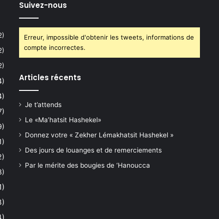
Suivez-nous
2)
Erreur, impossible d'obtenir les tweets, informations de
compte incorrectes.
2)
2)
Articles récents
4)
4)
Je t’attends
7)
Le «Ma’hatsit Hashekel»
9)
Donnez votre « Zekher Lémakhatsit Hashekel »
1)
Des jours de louanges et de remerciements
2)
Par le mérite des bougies de ‘Hanoucca
8)
1)
3)
4)