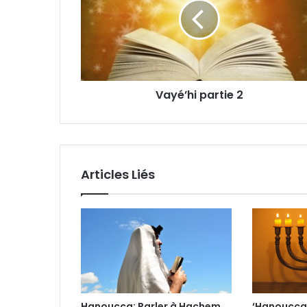
Vayé’hi partie 2
Articles Liés
Hanoucca: Parler à Hachem
‘Hanoucca: