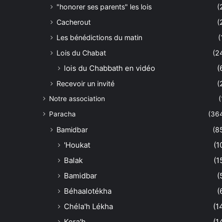
"honorer ses parents" les lois
(
Cacherout
(
Les bénédictions du matin
(
Lois du Chabat
(2
lois du Chabbath en vidéo
(
Recevoir un invité
(
Notre association
(
Paracha
(36
Bamidbar
(8
'Houkat
(1
Balak
(1
Bamidbar
(
Béhaalotékha
(
Chéla'h Lékha
(1
Kora'h
(1