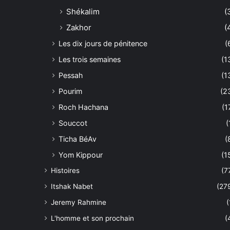
Shékalim
(
Zakhor
(
Les dix jours de pénitence
(
Les trois semaines
(1
Pessah
(1
Pourim
(2
Roch Hachana
(1
Souccot
(
Ticha BéAv
(
Yom Kippour
(1
Histoires
(7
Itshak Nabet
(27
Jeremy Rahmine
(
L'homme et son prochain
(