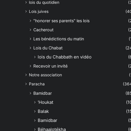
lois du quotidien
(
Lois juives
(4
"honorer ses parents" les lois
(
Cacherout
(
Les bénédictions du matin
(
Lois du Chabat
(2
lois du Chabbath en vidéo
(
Recevoir un invité
(
Notre association
(
Paracha
(36
Bamidbar
(8
'Houkat
(1
Balak
(1
Bamidbar
(
Béhaalotékha
(