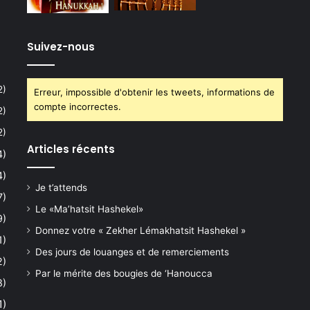
Suivez-nous
2)
Erreur, impossible d'obtenir les tweets, informations de
compte incorrectes.
2)
2)
Articles récents
4)
4)
Je t’attends
7)
Le «Ma’hatsit Hashekel»
9)
Donnez votre « Zekher Lémakhatsit Hashekel »
1)
Des jours de louanges et de remerciements
2)
Par le mérite des bougies de ‘Hanoucca
8)
1)