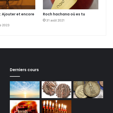
 Ajouter et encore
Roch hachana où es tu
31 août 2021
e 2023
Derniers cours