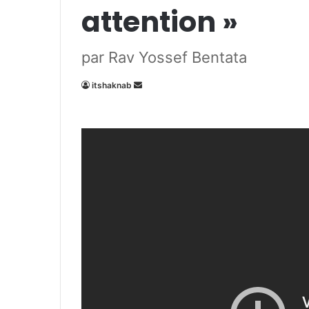
attention »
par Rav Yossef Bentata
Envoyer
itshaknab
un
courriel