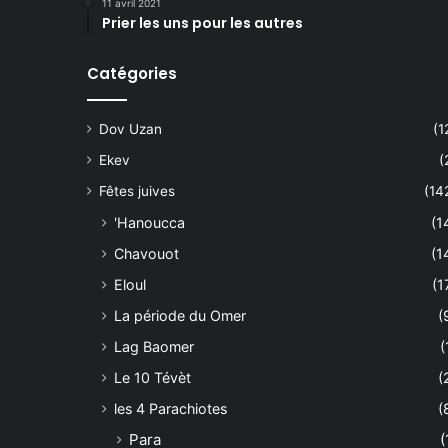
11 avril 2021
Prier les uns pour les autres
Catégories
Dov Uzan
(1
Ekev
(
Fêtes juives
(14
'Hanoucca
(1
Chavouot
(1
Eloul
(1
La période du Omer
(
Lag Baomer
(
Le 10 Tévèt
(
les 4 Parachiotes
(
Para
(