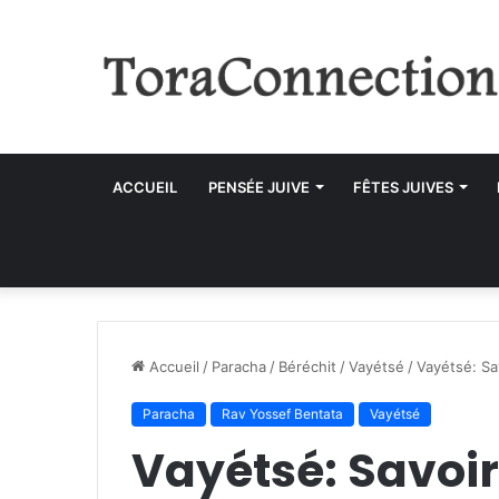
ACCUEIL
PENSÉE JUIVE
FÊTES JUIVES
Accueil
/
Paracha
/
Béréchit
/
Vayétsé
/
Vayétsé: Sav
Paracha
Rav Yossef Bentata
Vayétsé
Vayétsé: Savoir