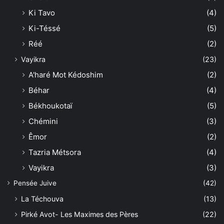
Ki Tavo
(4)
Ki-Téssé
(5)
Réé
(2)
Vayikra
(23)
A'haré Mot Kédoshim
(2)
Béhar
(4)
Békhoukotaï
(5)
Chémini
(3)
Êmor
(2)
Tazria Métsora
(4)
Vayikra
(3)
Pensée Juive
(42)
La Téchouva
(13)
Pirké Avot- Les Maximes des Pères
(22)