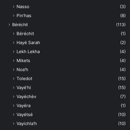
Nasso
(3)
Pin'has
(8)
Béréchit
(113)
Béréchit
(1)
Hayé Sarah
(2)
Lekh Lekha
(4)
Mikets
(4)
Noa'h
(4)
Toledot
(15)
Vayé'hi
(15)
Vayéchèv
(7)
Vayéra
(1)
Vayétsé
(10)
Vayichla'h
(10)