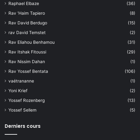
Raphael Elbaze
(36)
Rav 'Haim Tapiero
(8)
Rav David Berdugo
(15)
rav David Temstet
(2)
Rav Eliahou Benhamou
(31)
Rav Itshak Fitoussi
(29)
Rav Nissim Dahan
(1)
Rav Yossef Bentata
(106)
vaétrananne
(1)
Yoni Krief
(2)
Yossef Rozenberg
(13)
Yossef Sellem
(5)
Derniers cours