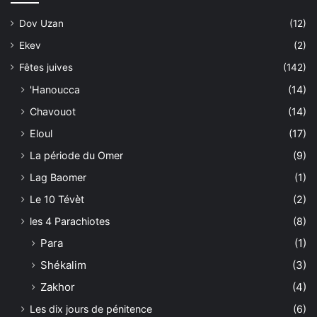
Dov Uzan
(12)
Ekev
(2)
Fêtes juives
(142)
'Hanoucca
(14)
Chavouot
(14)
Eloul
(17)
La période du Omer
(9)
Lag Baomer
(1)
Le 10 Tévèt
(2)
les 4 Parachiotes
(8)
Para
(1)
Shékalim
(3)
Zakhor
(4)
Les dix jours de pénitence
(6)