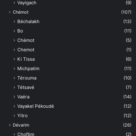
Vayigach
(9)
Chémot
(107)
Béchalakh
(13)
Bo
(11)
Chémot
(5)
Chemot
(1)
Ki Tissa
(6)
Michpatim
(11)
Térouma
(10)
Tétsavé
(7)
Vaéra
(14)
Vayakel Pékoudé
(12)
Yitro
(12)
Dévarim
(26)
Choftim
(2)