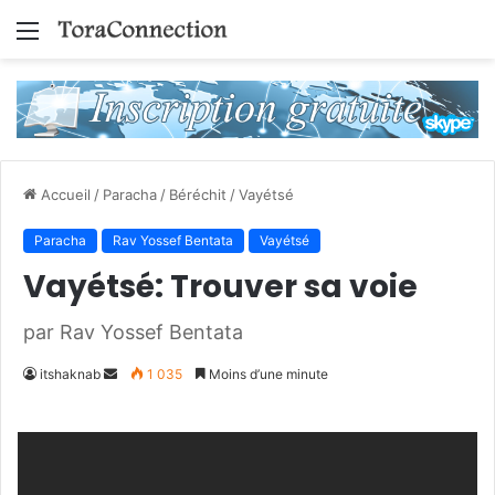
Menu
Accueil
/
Paracha
/
Béréchit
/
Vayétsé
Paracha
Rav Yossef Bentata
Vayétsé
Vayétsé: Trouver sa voie
par Rav Yossef Bentata
Envoyer
itshaknab
1 035
Moins d’une minute
un
courriel