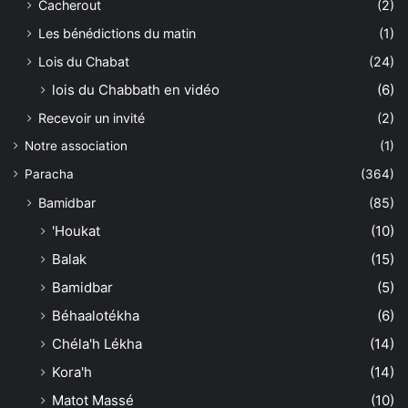
Cacherout
(2)
Les bénédictions du matin
(1)
Lois du Chabat
(24)
lois du Chabbath en vidéo
(6)
Recevoir un invité
(2)
Notre association
(1)
Paracha
(364)
Bamidbar
(85)
'Houkat
(10)
Balak
(15)
Bamidbar
(5)
Béhaalotékha
(6)
Chéla'h Lékha
(14)
Kora'h
(14)
Matot Massé
(10)