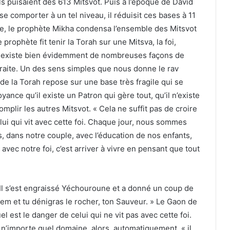
ls puisaient des 613 Mitsvot. Puis à l’époque de David
se comporter à un tel niveau, il réduisit ces bases à 11
ite, le prophète Mikha condensa l’ensemble des Mitsvot
prophète fit tenir la Torah sur une Mitsva, la foi,
 » Il existe bien évidemment de nombreuses façons de
raite. Un des sens simples que nous donne le rav
de la Torah repose sur une base très fragile qui se
ance qu’il existe un Patron qui gère tout, qu’il n’existe
mplir les autres Mitsvot. « Cela ne suffit pas de croire
elui qui vit avec cette foi. Chaque jour, nous sommes
s, dans notre couple, avec l’éducation de nos enfants,
avec notre foi, c’est arriver à vivre en pensant que tout
» Il s’est engraissé Yéchouroune et a donné un coup de
hem et tu dénigras le rocher, ton Sauveur. » Le Gaon de
 est le danger de celui qui ne vit pas avec cette foi.
s n’importe quel domaine, alors, automatiquement, « il