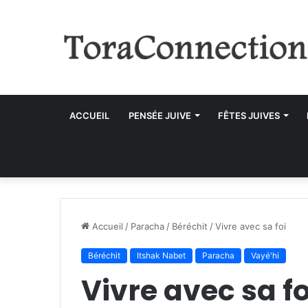
ACCUEIL
PENSÉE JUIVE
FÊTES JUIVES
Accueil
/
Paracha
/
Béréchit
/
Vivre avec sa foi
Béréchit
Itshak Nabet
Paracha
Vayé'hi
Vivre avec sa fo