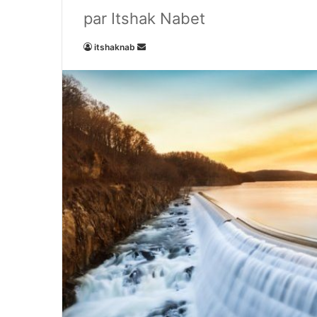
par Itshak Nabet
Envoyer
itshaknab
un
courriel