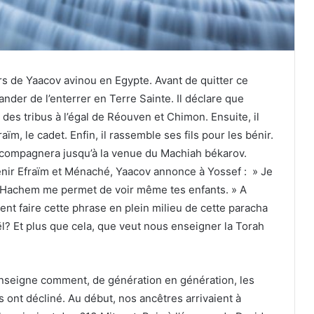
rs de Yaacov avinou en Egypte. Avant de quitter ce
ander de l’enterrer en Terre Sainte. Il déclare que
des tribus à l’égal de Réouven et Chimon. Ensuite, il
ïm, le cadet. Enfin, il rassemble ses fils pour les bénir.
’accompagnera jusqu’à la venue du Machiah békarov.
bénir Efraïm et Ménaché, Yaacov annonce à Yossef : » Je
hui Hachem me permet de voir même tes enfants. » A
ient faire cette phrase en plein milieu de cette paracha
ël? Et plus que cela, que veut nous enseigner la Torah
a enseigne comment, de génération en génération, les
es ont décliné. Au début, nos ancêtres arrivaient à