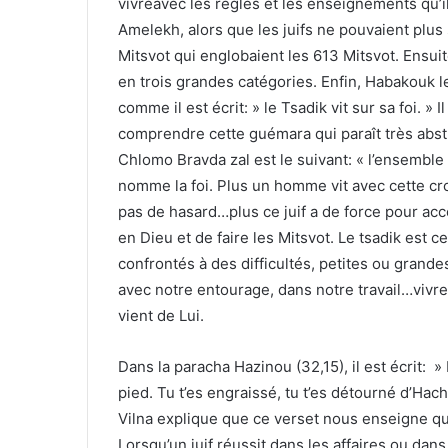
vivreavec les règles et les enseignements qu’i
Amelekh, alors que les juifs ne pouvaient plus 
Mitsvot qui englobaient les 613 Mitsvot. Ensu
en trois grandes catégories. Enfin, Habakouk le 
comme il est écrit: » le Tsadik vit sur sa foi.
comprendre cette guémara qui paraît très abst
Chlomo Bravda zal est le suivant: « l’ensemble 
nomme la foi. Plus un homme vit avec cette croy
pas de hasard…plus ce juif a de force pour acco
en Dieu et de faire les Mitsvot. Le tsadik est c
confrontés à des difficultés, petites ou grande
avec notre entourage, dans notre travail…vivre 
vient de Lui.
Dans la paracha Hazinou (32,15), il est écrit: 
pied. Tu t’es engraissé, tu t’es détourné d’Hac
Vilna explique que ce verset nous enseigne quel
Lorsqu’un juif réussit dans les affaires ou dan