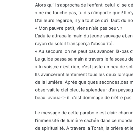
Alors qu’il s’approcha de l’enfant, celui-ci se dé
« ne me touche pas, tu dis n’importe quoi! Il n’y
D’ailleurs regarde, il y a tout ce qu’il faut: du 
« Mon pauvre petit, viens n’aie pas peur. »
L’adulte attrapa la main du jeune sauvage et,en
rayon de soleil transperça l’obscurité.
« Au secours, on ne peut pas avancer, là-bas c’e
Le guide passa sa main à travers le faisceau d
« tu vois,ce n’est rien, c’est juste un peu de sole
Ils avancèrent lentement tous les deux lorsque
de la lumière. Après quelques secondes,des mill
observait le ciel bleu, la splendeur d’un paysa
beau, avoua-t- il, c’est dommage de n’être pas s
Le message de cette parabole est clair: chacun
l’immensité de lumière cachée dans ce monde. E
de spiritualité. A travers la Torah, la prière e