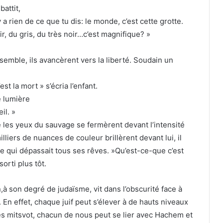
battit,
 a rien de ce que tu dis: le monde, c’est cette grotte.
noir, du gris, du très noir…c’est magnifique? »
semble, ils avancèrent vers la liberté. Soudain un
st la mort » s’écria l’enfant.
e lumière
il. »
 les yeux du sauvage se fermèrent devant l’intensité
iers de nuances de couleur brillèrent devant lui, il
ge qui dépassait tous ses rêves. »Qu’est-ce-que c’est
orti plus tôt.
,à son degré de judaïsme, vit dans l’obscurité face à
n effet, chaque juif peut s’élever à de hauts niveaux
t les mitsvot, chacun de nous peut se lier avec Hachem et