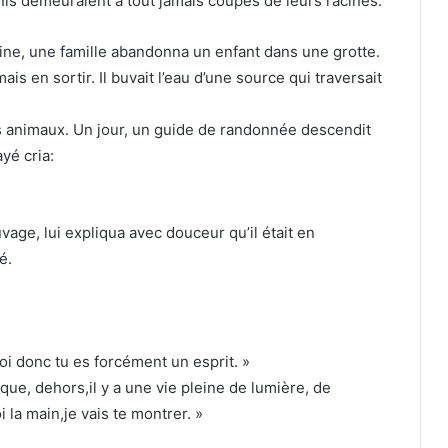
 Ils demeuraient à tout jamais coupés de leurs racines.
ne, une famille abandonna un enfant dans une grotte.
is en sortir. Il buvait l’eau d’une source qui traversait
its animaux. Un jour, un guide de randonnée descendit
ayé cria:
vage, lui expliqua avec douceur qu’il était en
é.
 moi donc tu es forcément un esprit. »
s que, dehors,il y a une vie pleine de lumière, de
la main,je vais te montrer. »