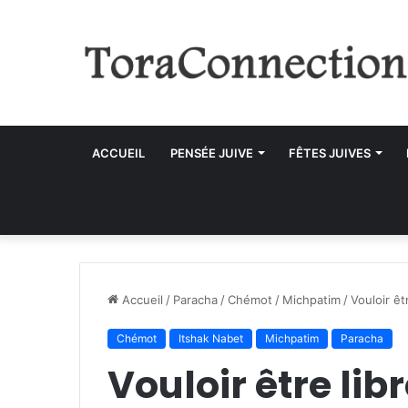
ACCUEIL
PENSÉE JUIVE
FÊTES JUIVES
Accueil
/
Paracha
/
Chémot
/
Michpatim
/
Vouloir êt
Chémot
Itshak Nabet
Michpatim
Paracha
Vouloir être lib