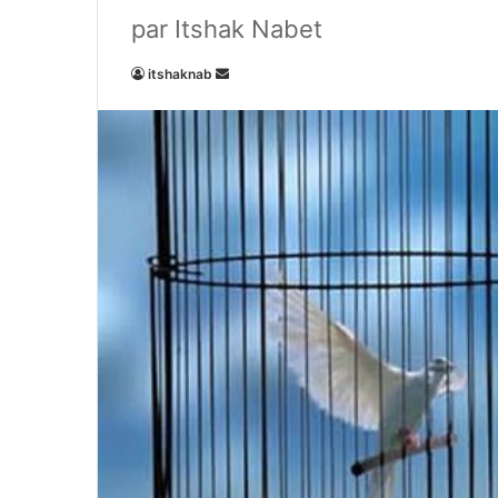
par Itshak Nabet
Envoyer
itshaknab
un
courriel