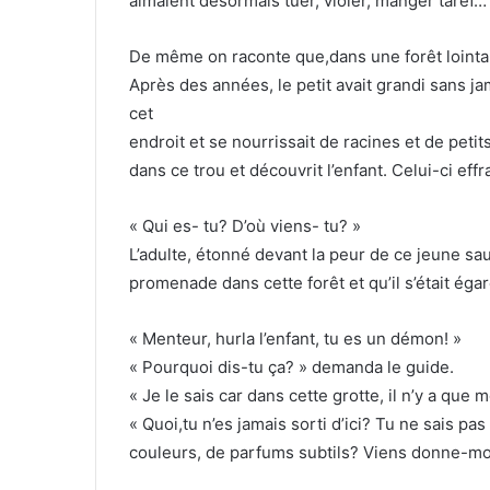
aimaient désormais tuer, violer, manger taref…
De même on raconte que,dans une forêt lointai
Après des années, le petit avait grandi sans jama
cet
endroit et se nourrissait de racines et de pet
dans ce trou et découvrit l’enfant. Celui-ci effr
« Qui es- tu? D’où viens- tu? »
L’adulte, étonné devant la peur de ce jeune sau
promenade dans cette forêt et qu’il s’était égar
« Menteur, hurla l’enfant, tu es un démon! »
« Pourquoi dis-tu ça? » demanda le guide.
« Je le sais car dans cette grotte, il n’y a que
« Quoi,tu n’es jamais sorti d’ici? Tu ne sais pa
couleurs, de parfums subtils? Viens donne-moi 