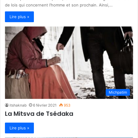
de lois qui concernent l’homme et son prochain. Ainsi,…
Lire plus »
Michpatim
itshaknab
6 février 2021
953
La Mitsva de Tsédaka
Lire plus »