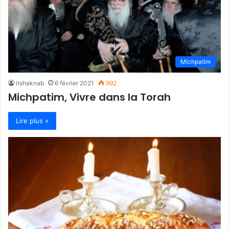
Michpatim
itshaknab
6 février 2021
992
Michpatim, Vivre dans la Torah
Lire plus »