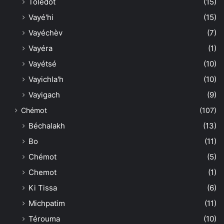
Toledot
(15)
Vayé'hi
(15)
Vayéchèv
(7)
Vayéra
(1)
Vayétsé
(10)
Vayichla'h
(10)
Vayigach
(9)
Chémot
(107)
Béchalakh
(13)
Bo
(11)
Chémot
(5)
Chemot
(1)
Ki Tissa
(6)
Michpatim
(11)
Térouma
(10)