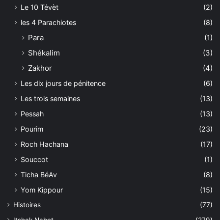
Le 10 Tévèt
(2)
les 4 Parachiotes
(8)
Para
(1)
Shékalim
(3)
Zakhor
(4)
Les dix jours de pénitence
(6)
Les trois semaines
(13)
Pessah
(13)
Pourim
(23)
Roch Hachana
(17)
Souccot
(1)
Ticha BéAv
(8)
Yom Kippour
(15)
Histoires
(77)
Itshak Nabet
(279)