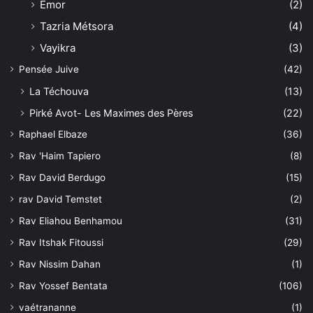
Êmor
(2)
Tazria Métsora
(4)
Vayikra
(3)
Pensée Juive
(42)
La Téchouva
(13)
Pirké Avot- Les Maximes des Pères
(22)
Raphael Elbaze
(36)
Rav 'Haim Tapiero
(8)
Rav David Berdugo
(15)
rav David Temstet
(2)
Rav Eliahou Benhamou
(31)
Rav Itshak Fitoussi
(29)
Rav Nissim Dahan
(1)
Rav Yossef Bentata
(106)
vaétrananne
(1)