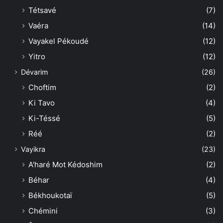
Tétsavé
(7)
Vaéra
(14)
Vayakel Pékoudé
(12)
Yitro
(12)
Dévarim
(26)
Choftim
(2)
Ki Tavo
(4)
Ki-Téssé
(5)
Réé
(2)
Vayikra
(23)
A'haré Mot Kédoshim
(2)
Béhar
(4)
Békhoukotaï
(5)
Chémini
(3)