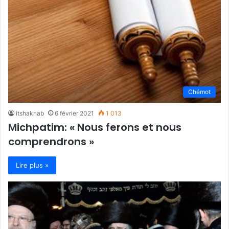
Chémot
itshaknab
6 février 2021
1 013
Michpatim: « Nous ferons et nous
comprendrons »
Lire plus »