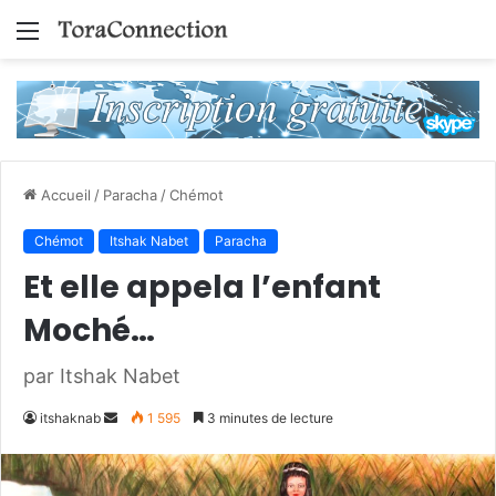
Menu
Accueil
/
Paracha
/
Chémot
Chémot
Itshak Nabet
Paracha
Et elle appela l’enfant
Moché…
par Itshak Nabet
Envoyer
itshaknab
1 595
3 minutes de lecture
un
courriel