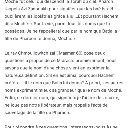
Moché fut celui qui descendit la Torah du ciel. Aharon
l’appela Avi Zanouakh pour signifier que les bné Israël
oublièrent les idolâtries grâce à lui…Et pourtant Hachem
dit à Moché: « Sur ta vie, parmi tous les noms que tu
possèdes, Je ne t’appellerai que par le nom que Batia la
fille de Pharaon te donna, Moché. »
Le rav Chmoullowitch zal ( Maamar 60) pose deux
questions à propos de ce Midrach: premièrement, nous
savons que le nom d’une chose vient en exprimer la
nature,sa définition. S’il en est ainsi, pourquoi Hachem
préféra-t-il le nom que Batia lui donna? A priori, ses autres
noms expriment mieux sa grandeur que le nom de Moché.
Enfin, ce dernier nom, qui signifie « je l’ai tiré des eaux »,
ne loue pas notre libérateur, mais rappelle l’acte de
sauvetage de la fille de Pharaon.
Pour répondre à ces questions, intéressons-nous à une