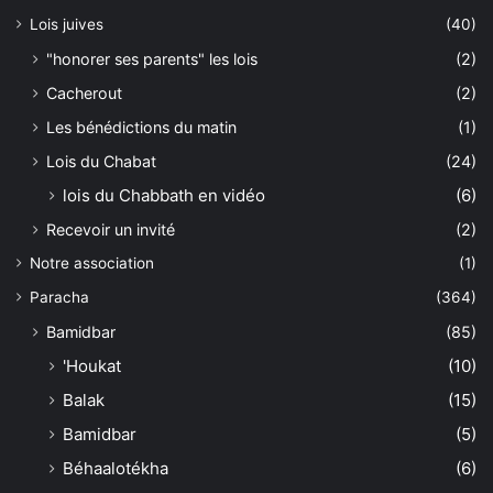
Lois juives
(40)
"honorer ses parents" les lois
(2)
Cacherout
(2)
Les bénédictions du matin
(1)
Lois du Chabat
(24)
lois du Chabbath en vidéo
(6)
Recevoir un invité
(2)
Notre association
(1)
Paracha
(364)
Bamidbar
(85)
'Houkat
(10)
Balak
(15)
Bamidbar
(5)
Béhaalotékha
(6)