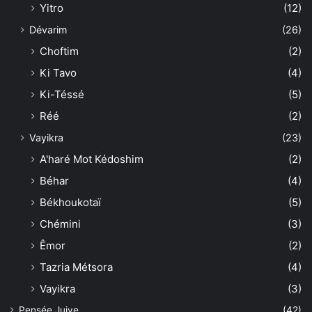
Yitro
(12)
Dévarim
(26)
Choftim
(2)
Ki Tavo
(4)
Ki-Téssé
(5)
Réé
(2)
Vayikra
(23)
A'haré Mot Kédoshim
(2)
Béhar
(4)
Békhoukotaï
(5)
Chémini
(3)
Êmor
(2)
Tazria Métsora
(4)
Vayikra
(3)
Pensée Juive
(42)