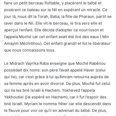
faire un petit berceau flottable, y placèrent le bébé et
posèrent ce bateau sur le Nil en espérant un miracle. Ce
jour là, nous dit la Torah, Batia, la fille de Pharaon, partit se
laver dans le Nil. Elle vit le berceau, le tira vers elle et
aperçut l’enfant. Elle décida d’adopter ce nourrisson et
l’appela Moché car cet enfant avait été tiré des eaux ( Min
Amayim Méchitihou). Cet enfant grandit et fut le libérateur
que nous connaissons tous.
Le Midrach Vayrika Raba enseigne que Moché Rabénou
possédait dix noms: son père l’avait appelé Haver (celui
qui lie), car c’est grâce à lui qu’Amram retourna auprès de
sa femme après en avoir divorcé. De plus, Moché fut celui
qui lia les bné Israël à Hachem. Yokheved l’appela
Yékhoutiel (j’ai espéré en Hachem), car il fut l’espoir des
bné Israël. Myriam le nomma Yéter car elle descendit dans
le fleuve pour voir ce qu’il en advenait du bébé. De plus,