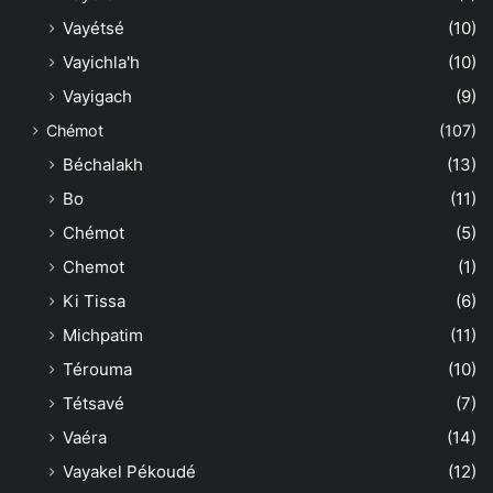
Vayétsé
(10)
Vayichla'h
(10)
Vayigach
(9)
Chémot
(107)
Béchalakh
(13)
Bo
(11)
Chémot
(5)
Chemot
(1)
Ki Tissa
(6)
Michpatim
(11)
Térouma
(10)
Tétsavé
(7)
Vaéra
(14)
Vayakel Pékoudé
(12)