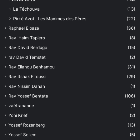
La Téchouva
(13)
Pirké Avot- Les Maximes des Pères
(22)
Raphael Elbaze
(36)
Rav 'Haim Tapiero
(8)
Rav David Berdugo
(15)
rav David Temstet
(2)
Rav Eliahou Benhamou
(31)
Rav Itshak Fitoussi
(29)
Rav Nissim Dahan
(1)
Rav Yossef Bentata
(106)
vaétrananne
(1)
Yoni Krief
(2)
Yossef Rozenberg
(13)
Yossef Sellem
(5)