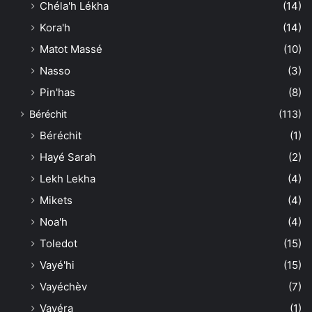
Chéla'h Lékha
(14)
Kora'h
(14)
Matot Massé
(10)
Nasso
(3)
Pin'has
(8)
Béréchit
(113)
Béréchit
(1)
Hayé Sarah
(2)
Lekh Lekha
(4)
Mikets
(4)
Noa'h
(4)
Toledot
(15)
Vayé'hi
(15)
Vayéchèv
(7)
Vayéra
(1)