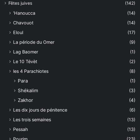
Fêtes juives
(142)
'Hanoucca
(14)
Chavouot
(14)
Eloul
(17)
La période du Omer
(9)
Lag Baomer
(1)
Le 10 Tévèt
(2)
les 4 Parachiotes
(8)
Para
(1)
Shékalim
(3)
Zakhor
(4)
Les dix jours de pénitence
(6)
Les trois semaines
(13)
Pessah
(13)
Pourim
(23)