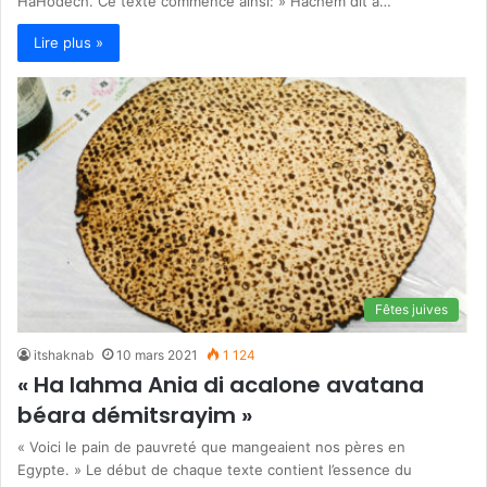
HaHodech. Ce texte commence ainsi: » Hachem dit à…
Lire plus »
Fêtes juives
itshaknab
10 mars 2021
1 124
« Ha lahma Ania di acalone avatana
béara démitsrayim »
« Voici le pain de pauvreté que mangeaient nos pères en
Egypte. » Le début de chaque texte contient l’essence du