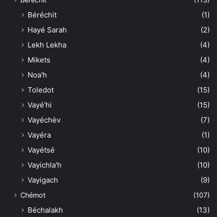
Béréchit
(1)
Hayé Sarah
(2)
Lekh Lekha
(4)
Mikets
(4)
Noa'h
(4)
Toledot
(15)
Vayé'hi
(15)
Vayéchèv
(7)
Vayéra
(1)
Vayétsé
(10)
Vayichla'h
(10)
Vayigach
(9)
Chémot
(107)
Béchalakh
(13)