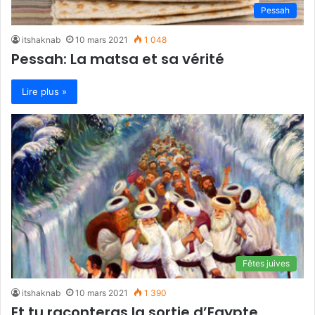
Pessah
itshaknab
10 mars 2021
1 048
Pessah: La matsa et sa vérité
Lire plus »
Fêtes juives
itshaknab
10 mars 2021
1 390
Et tu raconteras la sortie d’Egypte…