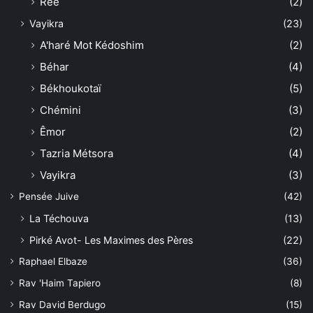
Réé
(2)
Vayikra
(23)
A'haré Mot Kédoshim
(2)
Béhar
(4)
Békhoukotaï
(5)
Chémini
(3)
Êmor
(2)
Tazria Métsora
(4)
Vayikra
(3)
Pensée Juive
(42)
La Téchouva
(13)
Pirké Avot- Les Maximes des Pères
(22)
Raphael Elbaze
(36)
Rav 'Haim Tapiero
(8)
Rav David Berdugo
(15)