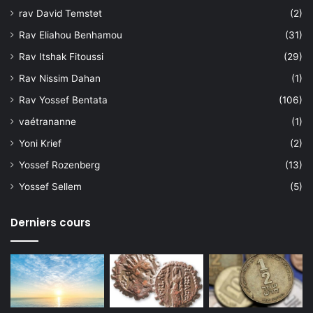
rav David Temstet
(2)
Rav Eliahou Benhamou
(31)
Rav Itshak Fitoussi
(29)
Rav Nissim Dahan
(1)
Rav Yossef Bentata
(106)
vaétrananne
(1)
Yoni Krief
(2)
Yossef Rozenberg
(13)
Yossef Sellem
(5)
Derniers cours