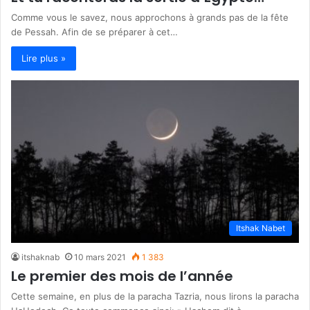
Comme vous le savez, nous approchons à grands pas de la fête
de Pessah. Afin de se préparer à cet…
Lire plus »
Itshak Nabet
itshaknab
10 mars 2021
1 383
Le premier des mois de l’année
Cette semaine, en plus de la paracha Tazria, nous lirons la paracha