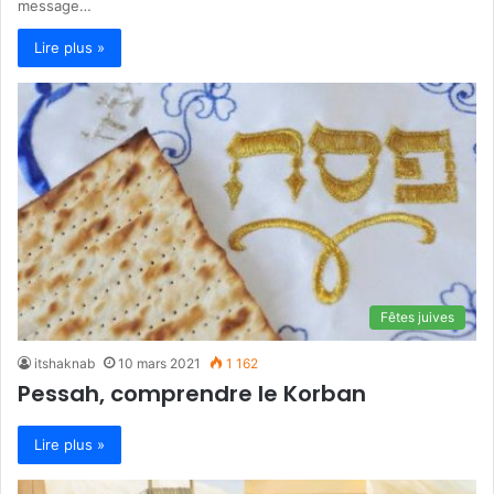
message…
Lire plus »
Fêtes juives
itshaknab
10 mars 2021
1 162
Pessah, comprendre le Korban
Lire plus »