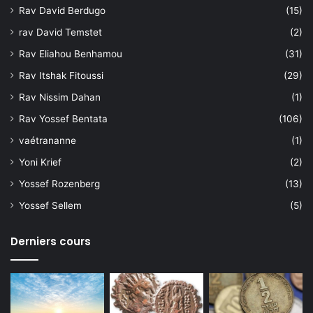
Rav David Berdugo
(15)
rav David Temstet
(2)
Rav Eliahou Benhamou
(31)
Rav Itshak Fitoussi
(29)
Rav Nissim Dahan
(1)
Rav Yossef Bentata
(106)
vaétrananne
(1)
Yoni Krief
(2)
Yossef Rozenberg
(13)
Yossef Sellem
(5)
Derniers cours