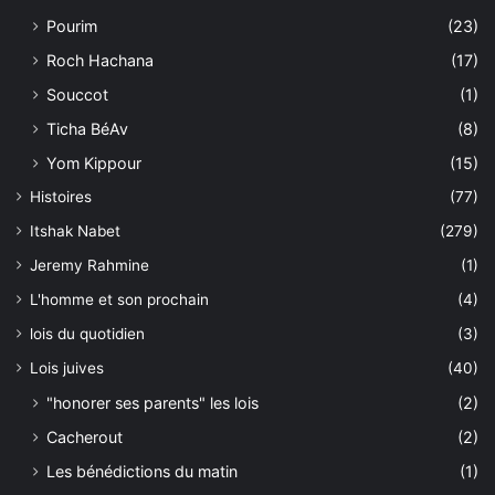
Pourim
(23)
Roch Hachana
(17)
Souccot
(1)
Ticha BéAv
(8)
Yom Kippour
(15)
Histoires
(77)
Itshak Nabet
(279)
Jeremy Rahmine
(1)
L'homme et son prochain
(4)
lois du quotidien
(3)
Lois juives
(40)
"honorer ses parents" les lois
(2)
Cacherout
(2)
Les bénédictions du matin
(1)