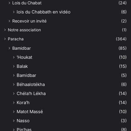
Lois du Chabat
(24)
lois du Chabbath en vidéo
(6)
Recevoir un invité
(2)
Notre association
(1)
Paracha
(364)
Bamidbar
(85)
'Houkat
(10)
Balak
(15)
Bamidbar
(5)
Béhaalotékha
(6)
Chéla'h Lékha
(14)
Kora'h
(14)
Matot Massé
(10)
Nasso
(3)
Pin'has
(8)