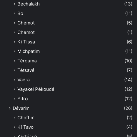
Béchalakh
(13)
Bo
(11)
Chémot
(5)
Chemot
(1)
Ki Tissa
(6)
Michpatim
(11)
Térouma
(10)
Tétsavé
(7)
Vaéra
(14)
Vayakel Pékoudé
(12)
Yitro
(12)
Dévarim
(26)
Choftim
(2)
Ki Tavo
(4)
Ki-Téssé
(5)