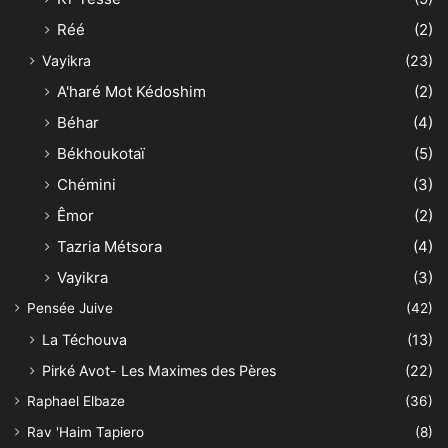
Réé
(2)
Vayikra
(23)
A'haré Mot Kédoshim
(2)
Béhar
(4)
Békhoukotaï
(5)
Chémini
(3)
Êmor
(2)
Tazria Métsora
(4)
Vayikra
(3)
Pensée Juive
(42)
La Téchouva
(13)
Pirké Avot- Les Maximes des Pères
(22)
Raphael Elbaze
(36)
Rav 'Haim Tapiero
(8)