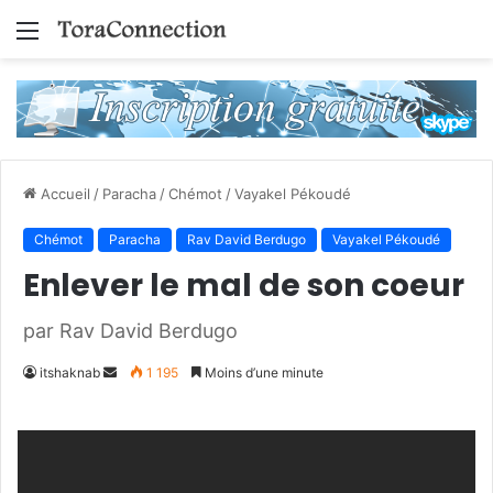
Menu
Accueil
/
Paracha
/
Chémot
/
Vayakel Pékoudé
Chémot
Paracha
Rav David Berdugo
Vayakel Pékoudé
Enlever le mal de son coeur
par Rav David Berdugo
Envoyer
itshaknab
1 195
Moins d’une minute
un
courriel