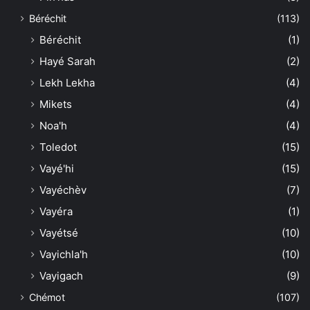
Béréchit
(113)
Béréchit
(1)
Hayé Sarah
(2)
Lekh Lekha
(4)
Mikets
(4)
Noa'h
(4)
Toledot
(15)
Vayé'hi
(15)
Vayéchèv
(7)
Vayéra
(1)
Vayétsé
(10)
Vayichla'h
(10)
Vayigach
(9)
Chémot
(107)