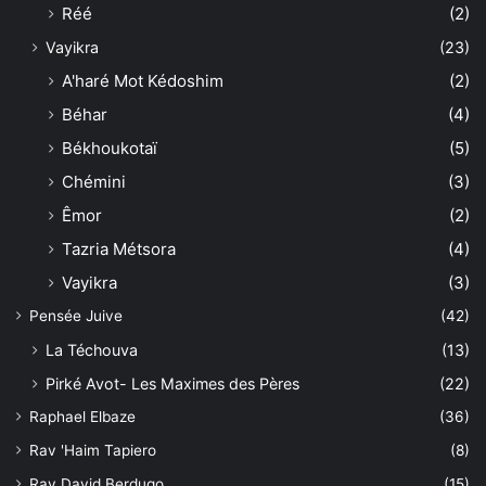
Réé
(2)
Vayikra
(23)
A'haré Mot Kédoshim
(2)
Béhar
(4)
Békhoukotaï
(5)
Chémini
(3)
Êmor
(2)
Tazria Métsora
(4)
Vayikra
(3)
Pensée Juive
(42)
La Téchouva
(13)
Pirké Avot- Les Maximes des Pères
(22)
Raphael Elbaze
(36)
Rav 'Haim Tapiero
(8)
Rav David Berdugo
(15)