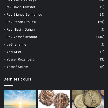
rav David Temstet
(2)
Rav Eliahou Benhamou
(31)
Rav Itshak Fitoussi
(29)
Rav Nissim Dahan
(1)
Rav Yossef Bentata
(106)
vaétrananne
(1)
Yoni Krief
(2)
Yossef Rozenberg
(13)
Yossef Sellem
(5)
Derniers cours