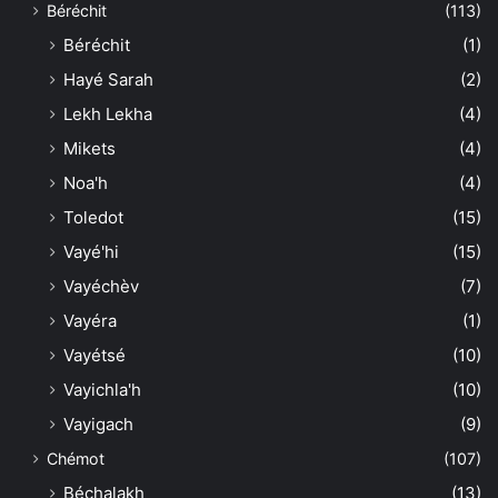
Béréchit
(113)
Béréchit
(1)
Hayé Sarah
(2)
Lekh Lekha
(4)
Mikets
(4)
Noa'h
(4)
Toledot
(15)
Vayé'hi
(15)
Vayéchèv
(7)
Vayéra
(1)
Vayétsé
(10)
Vayichla'h
(10)
Vayigach
(9)
Chémot
(107)
Béchalakh
(13)