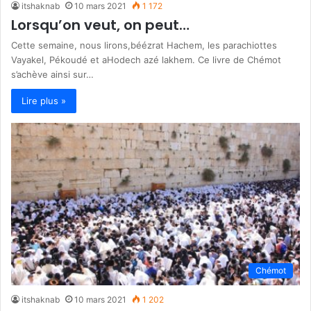
itshaknab
10 mars 2021
1 172
Lorsqu’on veut, on peut…
Cette semaine, nous lirons,béézrat Hachem, les parachiottes
Vayakel, Pékoudé et aHodech azé lakhem. Ce livre de Chémot
s’achève ainsi sur…
Lire plus »
Chémot
itshaknab
10 mars 2021
1 202