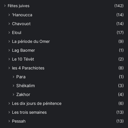
Fêtes juives
(142)
'Hanoucca
(14)
Chavouot
(14)
Eloul
(17)
La période du Omer
(9)
Lag Baomer
(1)
Le 10 Tévèt
(2)
les 4 Parachiotes
(8)
Para
(1)
Shékalim
(3)
Zakhor
(4)
Les dix jours de pénitence
(6)
Les trois semaines
(13)
Pessah
(13)