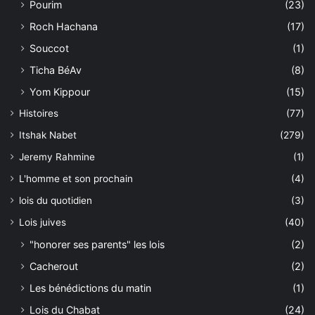
Pourim
(23)
Roch Hachana
(17)
Souccot
(1)
Ticha BéAv
(8)
Yom Kippour
(15)
Histoires
(77)
Itshak Nabet
(279)
Jeremy Rahmine
(1)
L'homme et son prochain
(4)
lois du quotidien
(3)
Lois juives
(40)
"honorer ses parents" les lois
(2)
Cacherout
(2)
Les bénédictions du matin
(1)
Lois du Chabat
(24)