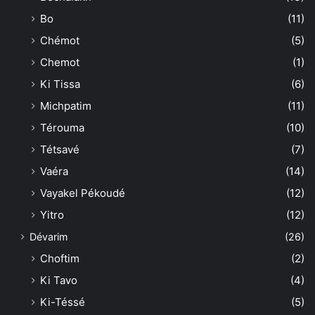
Bo
(11)
Chémot
(5)
Chemot
(1)
Ki Tissa
(6)
Michpatim
(11)
Térouma
(10)
Tétsavé
(7)
Vaéra
(14)
Vayakel Pékoudé
(12)
Yitro
(12)
Dévarim
(26)
Choftim
(2)
Ki Tavo
(4)
Ki-Téssé
(5)