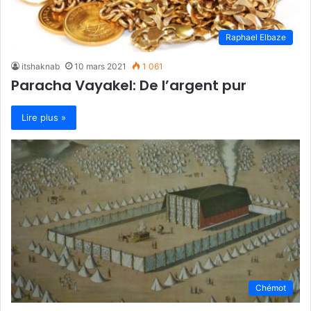
Raphael Elbaze
itshaknab
10 mars 2021
1 061
Paracha Vayakel: De l’argent pur
Lire plus »
Chémot