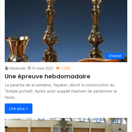
Chémot
itshaknab
10 mars 2021
1 239
Une épreuve hebdomadaire
La paracha de la semaine, Vayakel, décrit la construction du
Temple portatif. Après avoir supplié Hachem de pardonner la
faute…
Lire plus »