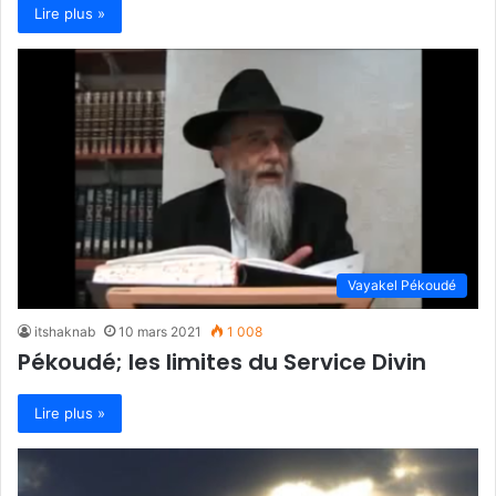
Lire plus »
Vayakel Pékoudé
itshaknab
10 mars 2021
1 008
Pékoudé; les limites du Service Divin
Lire plus »