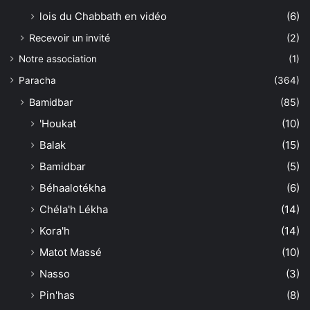
lois du Chabbath en vidéo
(6)
Recevoir un invité
(2)
Notre association
(1)
Paracha
(364)
Bamidbar
(85)
'Houkat
(10)
Balak
(15)
Bamidbar
(5)
Béhaalotékha
(6)
Chéla'h Lékha
(14)
Kora'h
(14)
Matot Massé
(10)
Nasso
(3)
Pin'has
(8)