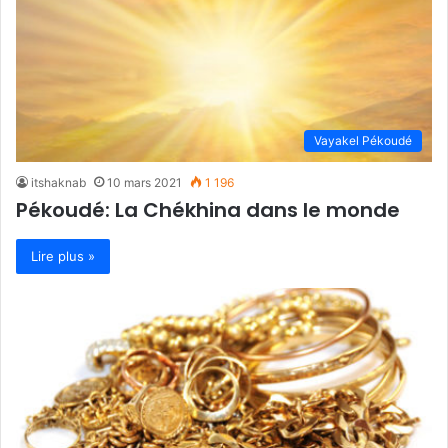
Vayakel Pékoudé
itshaknab
10 mars 2021
1 196
Pékoudé: La Chékhina dans le monde
Lire plus »