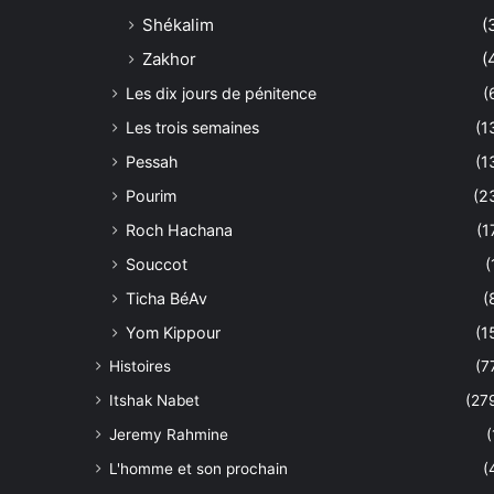
Shékalim
(
Zakhor
(
Les dix jours de pénitence
(
Les trois semaines
(1
Pessah
(1
Pourim
(2
Roch Hachana
(1
Souccot
(
Ticha BéAv
(
Yom Kippour
(1
Histoires
(7
Itshak Nabet
(27
Jeremy Rahmine
(
L'homme et son prochain
(