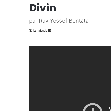
Divin
par Rav Yossef Bentata
Envoyer
itshaknab
un
courriel