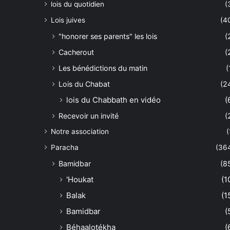
lois du quotidien
(
Lois juives
(4
"honorer ses parents" les lois
(
Cacherout
(
Les bénédictions du matin
(
Lois du Chabat
(2
lois du Chabbath en vidéo
(
Recevoir un invité
(
Notre association
(
Paracha
(36
Bamidbar
(8
'Houkat
(1
Balak
(1
Bamidbar
(
Béhaalotékha
(