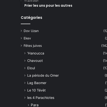
11 avril 2021
Prier les uns pour les autres
Catégories
Dov Uzan
(1
Ekev
(
Fêtes juives
(14
'Hanoucca
(1
Chavouot
(1
Eloul
(1
La période du Omer
(
Lag Baomer
(
Le 10 Tévèt
(
les 4 Parachiotes
(
Para
(