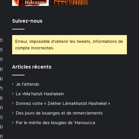
Suivez-nous
2)
Erreur, impossible d'obtenir les tweets, informations de
compte incorrectes.
2)
2)
Articles récents
4)
4)
Je t’attends
7)
Le «Ma’hatsit Hashekel»
9)
Donnez votre « Zekher Lémakhatsit Hashekel »
1)
Des jours de louanges et de remerciements
2)
Par le mérite des bougies de ‘Hanoucca
8)
1)