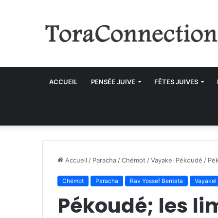
ACCUEIL
PENSÉE JUIVE
FÊTES JUIVES
Accueil
/
Paracha
/
Chémot
/
Vayakel Pékoudé
/
Pék
Chémot
Paracha
Rav Yossef Bentata
Vayakel
Pékoudé; les li