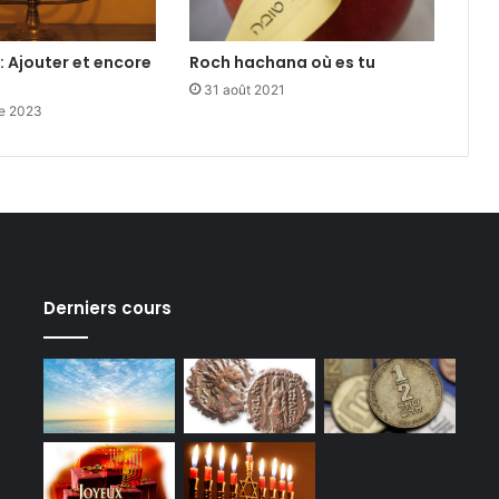
 Ajouter et encore
Roch hachana où es tu
31 août 2021
e 2023
Derniers cours