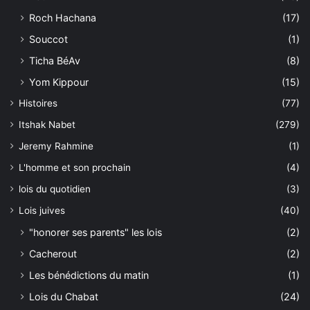
Roch Hachana
(17)
Souccot
(1)
Ticha BéAv
(8)
Yom Kippour
(15)
Histoires
(77)
Itshak Nabet
(279)
Jeremy Rahmine
(1)
L'homme et son prochain
(4)
lois du quotidien
(3)
Lois juives
(40)
"honorer ses parents" les lois
(2)
Cacherout
(2)
Les bénédictions du matin
(1)
Lois du Chabat
(24)