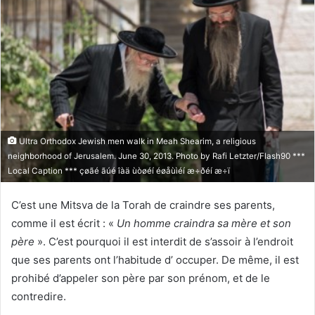
Ultra Orthodox Jewish men walk in Meah Shearim, a religious
neighborhood of Jerusalem. June 30, 2013. Photo by Rafi Letzter/Flash90 ***
Local Caption *** çøãé ãúé îàä ùòøéí éøåùìéí æ÷ðéí æ÷ï
C’est une Mitsva de la Torah de craindre ses parents,
comme il est écrit : «
Un homme craindra sa mère et son
père
». C’est pourquoi il est interdit de s’assoir à l’endroit
que ses parents ont l’habitude d’ occuper. De même, il est
prohibé d’appeler son père par son prénom, et de le
contredire.