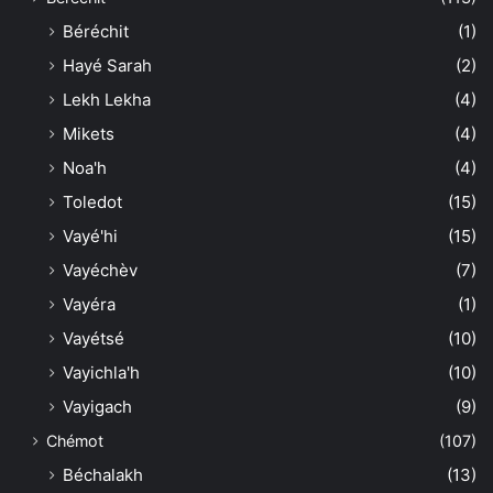
Béréchit
(1)
Hayé Sarah
(2)
Lekh Lekha
(4)
Mikets
(4)
Noa'h
(4)
Toledot
(15)
Vayé'hi
(15)
Vayéchèv
(7)
Vayéra
(1)
Vayétsé
(10)
Vayichla'h
(10)
Vayigach
(9)
Chémot
(107)
Béchalakh
(13)