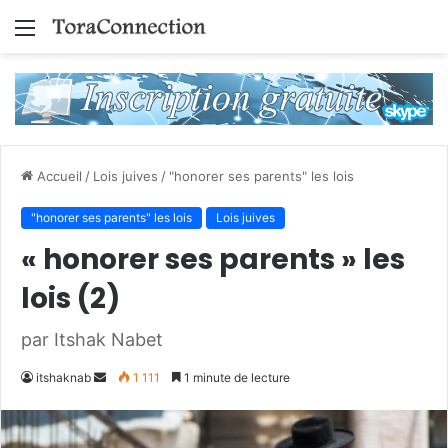
Menu
Accueil
/
Lois juives
/
"honorer ses parents" les lois
"honorer ses parents" les lois
Lois juives
« honorer ses parents » les
lois (2)
par Itshak Nabet
Envoyer
itshaknab
1 111
1 minute de lecture
un
courriel