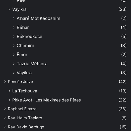
Réé
(2)
Vayikra
(23)
A'haré Mot Kédoshim
(2)
Béhar
(4)
Békhoukotaï
(5)
Chémini
(3)
Êmor
(2)
Tazria Métsora
(4)
Vayikra
(3)
Pensée Juive
(42)
La Téchouva
(13)
Pirké Avot- Les Maximes des Pères
(22)
Raphael Elbaze
(36)
Rav 'Haim Tapiero
(8)
Rav David Berdugo
(15)