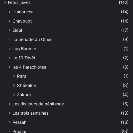
Fêtes juives
(142)
'Hanoucca
(14)
Chavouot
(14)
Eloul
(17)
La période du Omer
(9)
Lag Baomer
(1)
Le 10 Tévèt
(2)
les 4 Parachiotes
(8)
Para
(1)
Shékalim
(3)
Zakhor
(4)
Les dix jours de pénitence
(6)
Les trois semaines
(13)
Pessah
(13)
Pourim
(23)