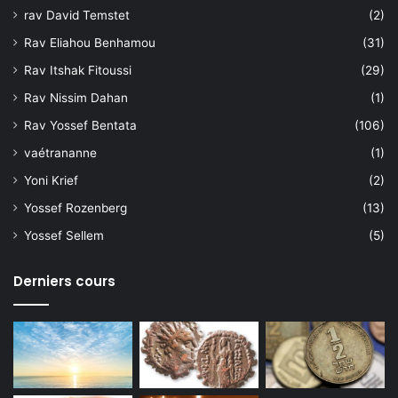
rav David Temstet
(2)
Rav Eliahou Benhamou
(31)
Rav Itshak Fitoussi
(29)
Rav Nissim Dahan
(1)
Rav Yossef Bentata
(106)
vaétrananne
(1)
Yoni Krief
(2)
Yossef Rozenberg
(13)
Yossef Sellem
(5)
Derniers cours