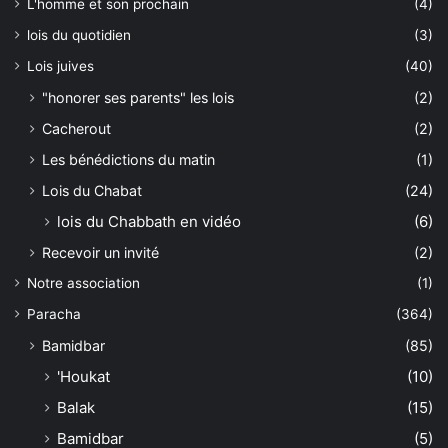
L'homme et son prochain
(4)
lois du quotidien
(3)
Lois juives
(40)
"honorer ses parents" les lois
(2)
Cacherout
(2)
Les bénédictions du matin
(1)
Lois du Chabat
(24)
lois du Chabbath en vidéo
(6)
Recevoir un invité
(2)
Notre association
(1)
Paracha
(364)
Bamidbar
(85)
'Houkat
(10)
Balak
(15)
Bamidbar
(5)