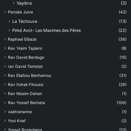
Vayikra
(3)
Pensée Juive
(42)
La Téchouva
(13)
Pirké Avot- Les Maximes des Pères
(22)
Raphael Elbaze
(36)
Rav 'Haim Tapiero
(8)
Rav David Berdugo
(15)
rav David Temstet
(2)
Rav Eliahou Benhamou
(31)
Rav Itshak Fitoussi
(29)
Rav Nissim Dahan
(1)
Rav Yossef Bentata
(106)
vaétrananne
(1)
Yoni Krief
(2)
Yossef Rozenberg
(13)