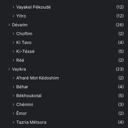
Vayakel Pékoudé
(12)
Yitro
(12)
Dévarim
(26)
Choftim
(2)
Ki Tavo
(4)
Ki-Téssé
(5)
Réé
(2)
Vayikra
(23)
A'haré Mot Kédoshim
(2)
Béhar
(4)
Békhoukotaï
(5)
Chémini
(3)
Êmor
(2)
Tazria Métsora
(4)