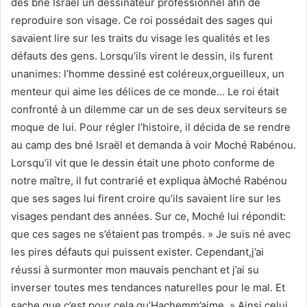
des bné Israël un dessinateur professionnel afin de
reproduire son visage. Ce roi possédait des sages qui
savaient lire sur les traits du visage les qualités et les
défauts des gens. Lorsqu’ils virent le dessin, ils furent
unanimes: l’homme dessiné est coléreux,orgueilleux, un
menteur qui aime les délices de ce monde… Le roi était
confronté à un dilemme car un de ses deux serviteurs se
moque de lui. Pour régler l’histoire, il décida de se rendre
au camp des bné Israël et demanda à voir Moché Rabénou.
Lorsqu’il vit que le dessin était une photo conforme de
notre maître, il fut contrarié et expliqua àMoché Rabénou
que ses sages lui firent croire qu’ils savaient lire sur les
visages pendant des années. Sur ce, Moché lui répondit:
que ces sages ne s’étaient pas trompés. » Je suis né avec
les pires défauts qui puissent exister. Cependant,j’ai
réussi à surmonter mon mauvais penchant et j’ai su
inverser toutes mes tendances naturelles pour le mal. Et
sache que c’est pour cela qu’Hachemm’aime. » Ainsi,celui