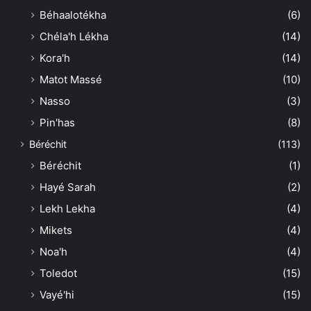
Béhaalotékha
(6)
Chéla'h Lékha
(14)
Kora'h
(14)
Matot Massé
(10)
Nasso
(3)
Pin'has
(8)
Béréchit
(113)
Béréchit
(1)
Hayé Sarah
(2)
Lekh Lekha
(4)
Mikets
(4)
Noa'h
(4)
Toledot
(15)
Vayé'hi
(15)