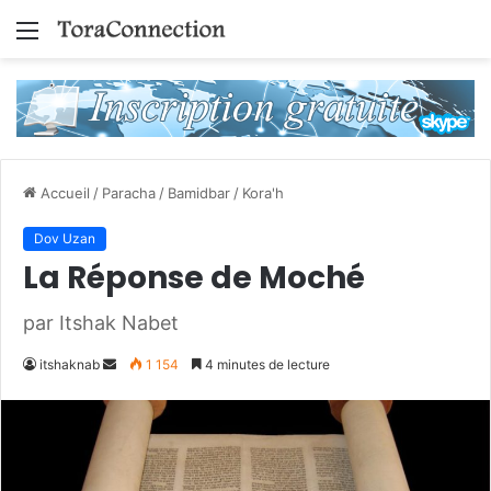
Menu
Accueil
/
Paracha
/
Bamidbar
/
Kora'h
Dov Uzan
La Réponse de Moché
par Itshak Nabet
Envoyer
itshaknab
1 154
4 minutes de lecture
un
courriel