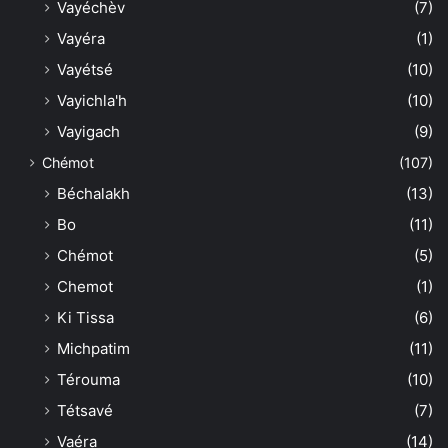
Vayéchèv
(7)
Vayéra
(1)
Vayétsé
(10)
Vayichla'h
(10)
Vayigach
(9)
Chémot
(107)
Béchalakh
(13)
Bo
(11)
Chémot
(5)
Chemot
(1)
Ki Tissa
(6)
Michpatim
(11)
Térouma
(10)
Tétsavé
(7)
Vaéra
(14)