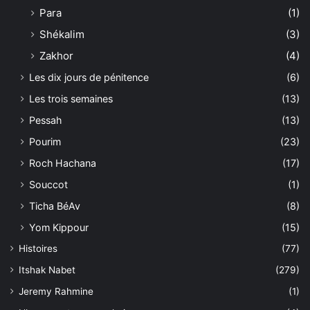
Para
(1)
Shékalim
(3)
Zakhor
(4)
Les dix jours de pénitence
(6)
Les trois semaines
(13)
Pessah
(13)
Pourim
(23)
Roch Hachana
(17)
Souccot
(1)
Ticha BéAv
(8)
Yom Kippour
(15)
Histoires
(77)
Itshak Nabet
(279)
Jeremy Rahmine
(1)