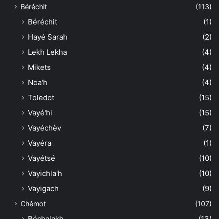
Béréchit
(113)
Béréchit
(1)
Hayé Sarah
(2)
Lekh Lekha
(4)
Mikets
(4)
Noa'h
(4)
Toledot
(15)
Vayé'hi
(15)
Vayéchèv
(7)
Vayéra
(1)
Vayétsé
(10)
Vayichla'h
(10)
Vayigach
(9)
Chémot
(107)
Béchalakh
(13)