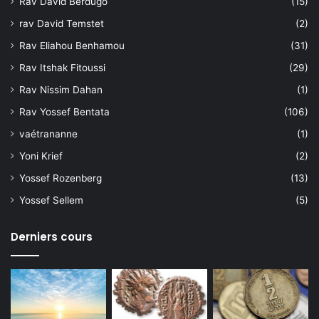
Rav David Berdugo
(15)
rav David Temstet
(2)
Rav Eliahou Benhamou
(31)
Rav Itshak Fitoussi
(29)
Rav Nissim Dahan
(1)
Rav Yossef Bentata
(106)
vaétrananne
(1)
Yoni Krief
(2)
Yossef Rozenberg
(13)
Yossef Sellem
(5)
Derniers cours