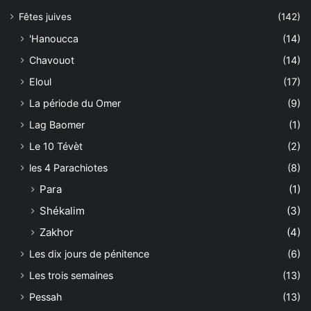
Fêtes juives
(142)
'Hanoucca
(14)
Chavouot
(14)
Eloul
(17)
La période du Omer
(9)
Lag Baomer
(1)
Le 10 Tévèt
(2)
les 4 Parachiotes
(8)
Para
(1)
Shékalim
(3)
Zakhor
(4)
Les dix jours de pénitence
(6)
Les trois semaines
(13)
Pessah
(13)