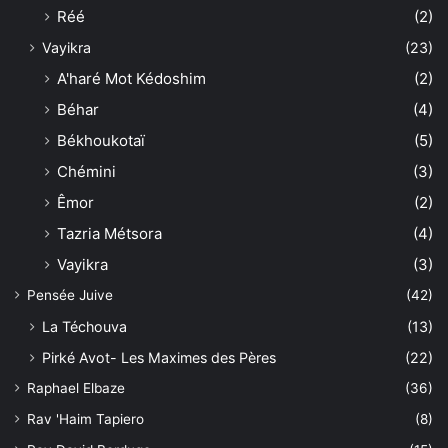
Réé
(2)
Vayikra
(23)
A'haré Mot Kédoshim
(2)
Béhar
(4)
Békhoukotaï
(5)
Chémini
(3)
Êmor
(2)
Tazria Métsora
(4)
Vayikra
(3)
Pensée Juive
(42)
La Téchouva
(13)
Pirké Avot- Les Maximes des Pères
(22)
Raphael Elbaze
(36)
Rav 'Haim Tapiero
(8)