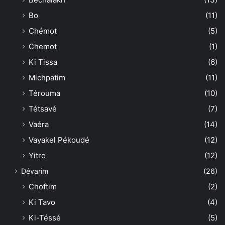
Bo
(11)
Chémot
(5)
Chemot
(1)
Ki Tissa
(6)
Michpatim
(11)
Térouma
(10)
Tétsavé
(7)
Vaéra
(14)
Vayakel Pékoudé
(12)
Yitro
(12)
Dévarim
(26)
Choftim
(2)
Ki Tavo
(4)
Ki-Téssé
(5)