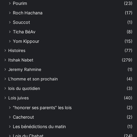
Pourim
(23)
Roch Hachana
(17)
Souccot
(1)
Ticha BéAv
(8)
Yom Kippour
(15)
Histoires
(77)
Itshak Nabet
(279)
Jeremy Rahmine
(1)
L'homme et son prochain
(4)
lois du quotidien
(3)
Lois juives
(40)
"honorer ses parents" les lois
(2)
Cacherout
(2)
Les bénédictions du matin
(1)
Lois du Chabat
(24)