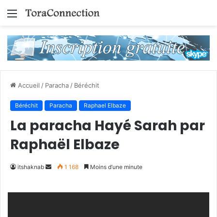
Menu
Accueil
/
Paracha
/
Béréchit
Béréchit
Paracha
Raphael Elbaze
La paracha Hayé Sarah par
Raphaël Elbaze
Envoyer
itshaknab
1 168
Moins d’une minute
un
courriel