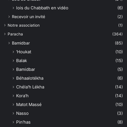
lois du Chabbath en vidéo
(6)
Recevoir un invité
(2)
Notre association
(1)
Paracha
(364)
Bamidbar
(85)
'Houkat
(10)
Balak
(15)
Bamidbar
(5)
Béhaalotékha
(6)
Chéla'h Lékha
(14)
Kora'h
(14)
Matot Massé
(10)
Nasso
(3)
Pin'has
(8)