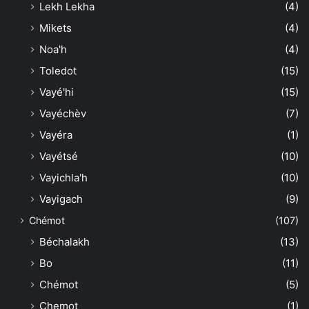
Lekh Lekha
(4)
Mikets
(4)
Noa'h
(4)
Toledot
(15)
Vayé'hi
(15)
Vayéchèv
(7)
Vayéra
(1)
Vayétsé
(10)
Vayichla'h
(10)
Vayigach
(9)
Chémot
(107)
Béchalakh
(13)
Bo
(11)
Chémot
(5)
Chemot
(1)