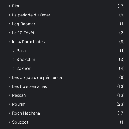
Eloul
(17)
La période du Omer
(9)
Lag Baomer
(1)
Le 10 Tévèt
(2)
les 4 Parachiotes
(8)
Para
(1)
Shékalim
(3)
Zakhor
(4)
Les dix jours de pénitence
(6)
Les trois semaines
(13)
Pessah
(13)
Pourim
(23)
Roch Hachana
(17)
Souccot
(1)