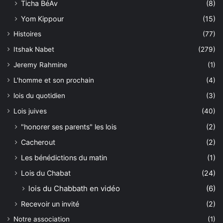
Ticha BéAv
(8)
Yom Kippour
(15)
Histoires
(77)
Itshak Nabet
(279)
Jeremy Rahmine
(1)
L'homme et son prochain
(4)
lois du quotidien
(3)
Lois juives
(40)
"honorer ses parents" les lois
(2)
Cacherout
(2)
Les bénédictions du matin
(1)
Lois du Chabat
(24)
lois du Chabbath en vidéo
(6)
Recevoir un invité
(2)
Notre association
(1)