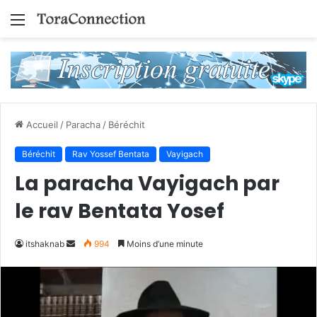
Menu
Accueil
/
Paracha
/
Béréchit
Béréchit
Rav Yossef Bentata
Vayigach
La paracha Vayigach par
le rav Bentata Yosef
Envoyer
itshaknab
994
Moins d’une minute
un
courriel