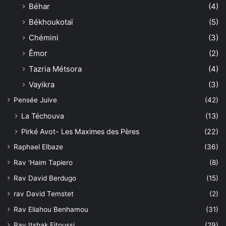
Béhar
(4)
Békhoukotaï
(5)
Chémini
(3)
Êmor
(2)
Tazria Métsora
(4)
Vayikra
(3)
Pensée Juive
(42)
La Téchouva
(13)
Pirké Avot- Les Maximes des Pères
(22)
Raphael Elbaze
(36)
Rav 'Haim Tapiero
(8)
Rav David Berdugo
(15)
rav David Temstet
(2)
Rav Eliahou Benhamou
(31)
Rav Itshak Fitoussi
(29)