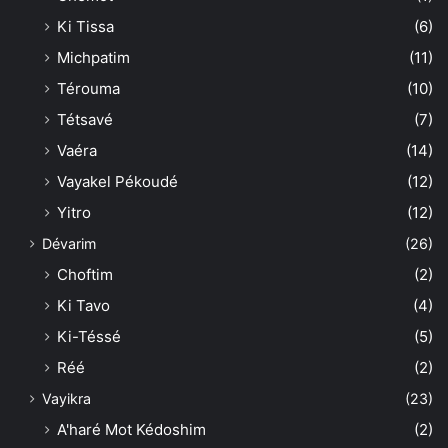
Ki Tissa
(6)
Michpatim
(11)
Térouma
(10)
Tétsavé
(7)
Vaéra
(14)
Vayakel Pékoudé
(12)
Yitro
(12)
Dévarim
(26)
Choftim
(2)
Ki Tavo
(4)
Ki-Téssé
(5)
Réé
(2)
Vayikra
(23)
A'haré Mot Kédoshim
(2)