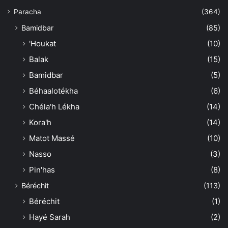
Paracha
(364)
Bamidbar
(85)
'Houkat
(10)
Balak
(15)
Bamidbar
(5)
Béhaalotékha
(6)
Chéla'h Lékha
(14)
Kora'h
(14)
Matot Massé
(10)
Nasso
(3)
Pin'has
(8)
Béréchit
(113)
Béréchit
(1)
Hayé Sarah
(2)