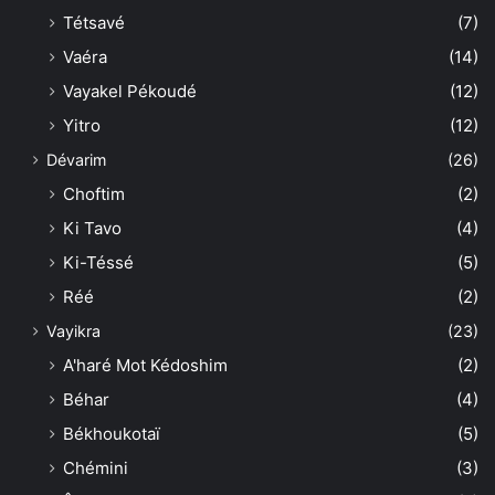
Tétsavé
(7)
Vaéra
(14)
Vayakel Pékoudé
(12)
Yitro
(12)
Dévarim
(26)
Choftim
(2)
Ki Tavo
(4)
Ki-Téssé
(5)
Réé
(2)
Vayikra
(23)
A'haré Mot Kédoshim
(2)
Béhar
(4)
Békhoukotaï
(5)
Chémini
(3)