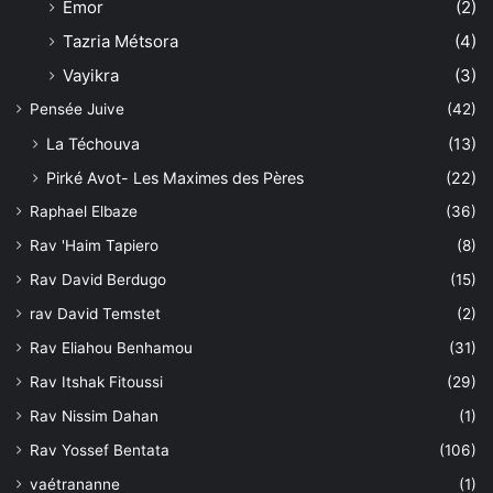
Êmor
(2)
Tazria Métsora
(4)
Vayikra
(3)
Pensée Juive
(42)
La Téchouva
(13)
Pirké Avot- Les Maximes des Pères
(22)
Raphael Elbaze
(36)
Rav 'Haim Tapiero
(8)
Rav David Berdugo
(15)
rav David Temstet
(2)
Rav Eliahou Benhamou
(31)
Rav Itshak Fitoussi
(29)
Rav Nissim Dahan
(1)
Rav Yossef Bentata
(106)
vaétrananne
(1)