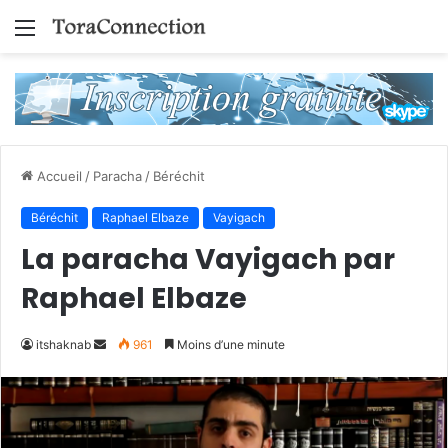
Menu
Accueil
/
Paracha
/
Béréchit
Béréchit
Raphael Elbaze
Vayigach
La paracha Vayigach par
Raphael Elbaze
Envoyer
itshaknab
961
Moins d’une minute
un
courriel