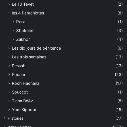
Le 10 Tévèt
(2)
les 4 Parachiotes
(8)
Para
(1)
Shékalim
(3)
Zakhor
(4)
Les dix jours de pénitence
(6)
Les trois semaines
(13)
Pessah
(13)
Pourim
(23)
Roch Hachana
(17)
Souccot
(1)
Ticha BéAv
(8)
Yom Kippour
(15)
Histoires
(77)
Itshak Nabet
(279)