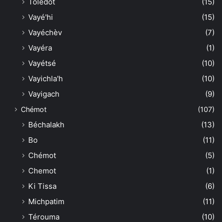
Toledot
(15)
Vayé'hi
(15)
Vayéchèv
(7)
Vayéra
(1)
Vayétsé
(10)
Vayichla'h
(10)
Vayigach
(9)
Chémot
(107)
Béchalakh
(13)
Bo
(11)
Chémot
(5)
Chemot
(1)
Ki Tissa
(6)
Michpatim
(11)
Térouma
(10)