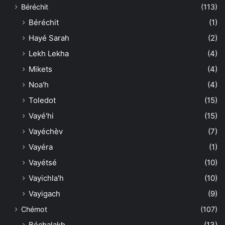
Béréchit
(113)
Béréchit
(1)
Hayé Sarah
(2)
Lekh Lekha
(4)
Mikets
(4)
Noa'h
(4)
Toledot
(15)
Vayé'hi
(15)
Vayéchèv
(7)
Vayéra
(1)
Vayétsé
(10)
Vayichla'h
(10)
Vayigach
(9)
Chémot
(107)
Béchalakh
(13)