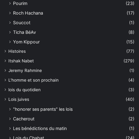
Pourim
(23)
Roch Hachana
(17)
Souccot
(1)
Ticha BéAv
(8)
Yom Kippour
(15)
Histoires
(77)
Itshak Nabet
(279)
Jeremy Rahmine
(1)
L'homme et son prochain
(4)
lois du quotidien
(3)
Lois juives
(40)
"honorer ses parents" les lois
(2)
Cacherout
(2)
Les bénédictions du matin
(1)
Lois du Chabat
(24)