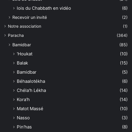
lois du Chabbath en vidéo
(6)
Recevoir un invité
(2)
Notre association
(1)
Paracha
(364)
Bamidbar
(85)
'Houkat
(10)
Balak
(15)
Bamidbar
(5)
Béhaalotékha
(6)
Chéla'h Lékha
(14)
Kora'h
(14)
Matot Massé
(10)
Nasso
(3)
Pin'has
(8)