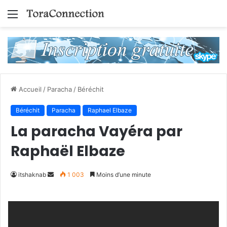
Menu
Accueil
/
Paracha
/
Béréchit
Béréchit
Paracha
Raphael Elbaze
La paracha Vayéra par
Raphaël Elbaze
Envoyer
itshaknab
1 003
Moins d’une minute
un
courriel