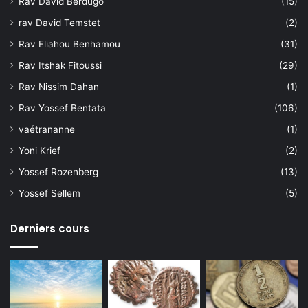
Rav David Berdugo
(15)
rav David Temstet
(2)
Rav Eliahou Benhamou
(31)
Rav Itshak Fitoussi
(29)
Rav Nissim Dahan
(1)
Rav Yossef Bentata
(106)
vaétrananne
(1)
Yoni Krief
(2)
Yossef Rozenberg
(13)
Yossef Sellem
(5)
Derniers cours