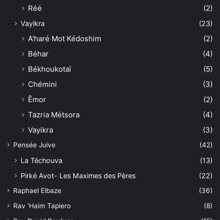
Réé
(2)
Vayikra
(23)
A'haré Mot Kédoshim
(2)
Béhar
(4)
Békhoukotaï
(5)
Chémini
(3)
Êmor
(2)
Tazria Métsora
(4)
Vayikra
(3)
Pensée Juive
(42)
La Téchouva
(13)
Pirké Avot- Les Maximes des Pères
(22)
Raphael Elbaze
(36)
Rav 'Haim Tapiero
(8)