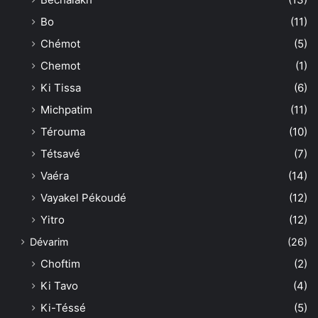
Bo
(11)
Chémot
(5)
Chemot
(1)
Ki Tissa
(6)
Michpatim
(11)
Térouma
(10)
Tétsavé
(7)
Vaéra
(14)
Vayakel Pékoudé
(12)
Yitro
(12)
Dévarim
(26)
Choftim
(2)
Ki Tavo
(4)
Ki-Téssé
(5)