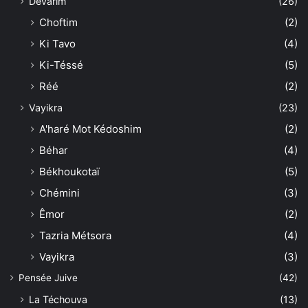
Dévarim
(26)
Choftim
(2)
Ki Tavo
(4)
Ki-Téssé
(5)
Réé
(2)
Vayikra
(23)
A'haré Mot Kédoshim
(2)
Béhar
(4)
Békhoukotaï
(5)
Chémini
(3)
Êmor
(2)
Tazria Métsora
(4)
Vayikra
(3)
Pensée Juive
(42)
La Téchouva
(13)