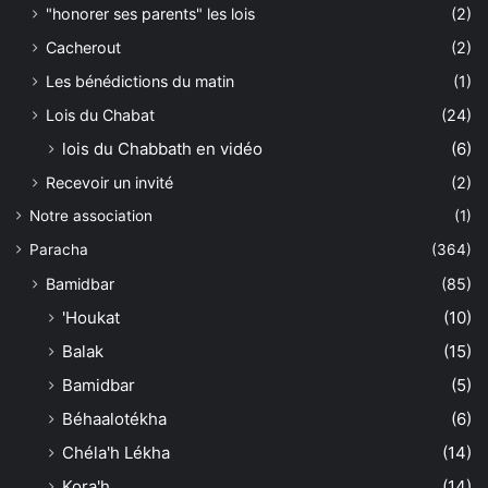
"honorer ses parents" les lois
(2)
Cacherout
(2)
Les bénédictions du matin
(1)
Lois du Chabat
(24)
lois du Chabbath en vidéo
(6)
Recevoir un invité
(2)
Notre association
(1)
Paracha
(364)
Bamidbar
(85)
'Houkat
(10)
Balak
(15)
Bamidbar
(5)
Béhaalotékha
(6)
Chéla'h Lékha
(14)
Kora'h
(14)