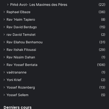
Pirké Avot- Les Maximes des Pères
(22)
Raphael Elbaze
(36)
Rav 'Haim Tapiero
(8)
Rav David Berdugo
(15)
rav David Temstet
(2)
Rav Eliahou Benhamou
(31)
Rav Itshak Fitoussi
(29)
Rav Nissim Dahan
(1)
Rav Yossef Bentata
(106)
vaétrananne
(1)
Yoni Krief
(2)
Yossef Rozenberg
(13)
Yossef Sellem
(5)
Derniers cours