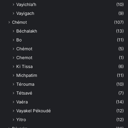
Vayichla'h
(10)
Vayigach
(9)
Chémot
(107)
Béchalakh
(13)
Bo
(11)
Chémot
(5)
Chemot
(1)
Ki Tissa
(6)
Michpatim
(11)
Térouma
(10)
Tétsavé
(7)
Vaéra
(14)
Vayakel Pékoudé
(12)
Yitro
(12)