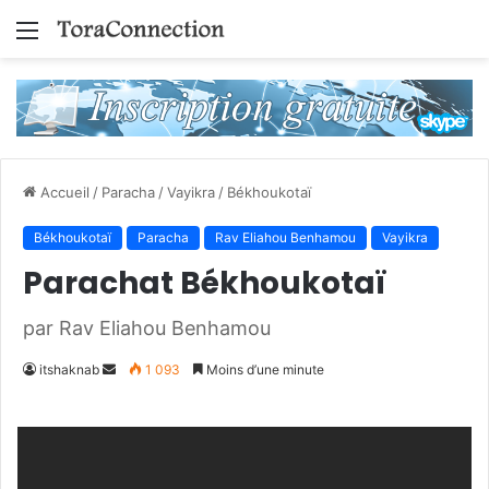
Menu
Accueil
/
Paracha
/
Vayikra
/
Békhoukotaï
Békhoukotaï
Paracha
Rav Eliahou Benhamou
Vayikra
Parachat Békhoukotaï
par Rav Eliahou Benhamou
Envoyer
itshaknab
1 093
Moins d’une minute
un
courriel