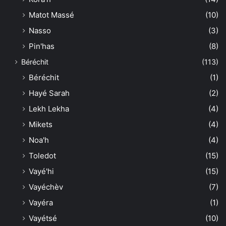
Matot Massé
(10)
Nasso
(3)
Pin'has
(8)
Béréchit
(113)
Béréchit
(1)
Hayé Sarah
(2)
Lekh Lekha
(4)
Mikets
(4)
Noa'h
(4)
Toledot
(15)
Vayé'hi
(15)
Vayéchèv
(7)
Vayéra
(1)
Vayétsé
(10)