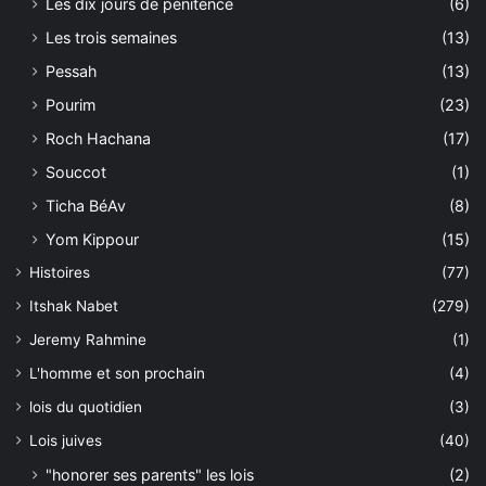
Les dix jours de pénitence
(6)
Les trois semaines
(13)
Pessah
(13)
Pourim
(23)
Roch Hachana
(17)
Souccot
(1)
Ticha BéAv
(8)
Yom Kippour
(15)
Histoires
(77)
Itshak Nabet
(279)
Jeremy Rahmine
(1)
L'homme et son prochain
(4)
lois du quotidien
(3)
Lois juives
(40)
"honorer ses parents" les lois
(2)