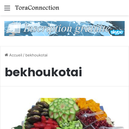
Menu
Accueil
/
bekhoukotai
bekhoukotai