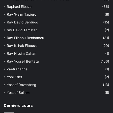
Raphael Elbaze
(36)
Rav 'Haim Tapiero
(8)
Rav David Berdugo
(15)
rav David Temstet
(2)
Rav Eliahou Benhamou
(31)
Rav Itshak Fitoussi
(29)
Rav Nissim Dahan
(1)
Rav Yossef Bentata
(106)
vaétrananne
(1)
Yoni Krief
(2)
Yossef Rozenberg
(13)
Yossef Sellem
(5)
Derniers cours