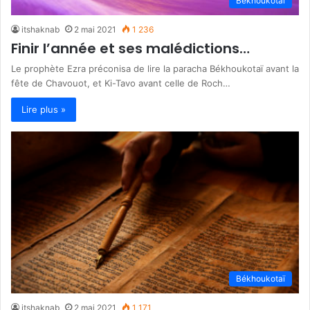
Békhoukotaï
itshaknab
2 mai 2021
1 236
Finir l’année et ses malédictions…
Le prophète Ezra préconisa de lire la paracha Békhoukotaï avant la
fête de Chavouot, et Ki-Tavo avant celle de Roch…
Lire plus »
Békhoukotaï
itshaknab
2 mai 2021
1 171