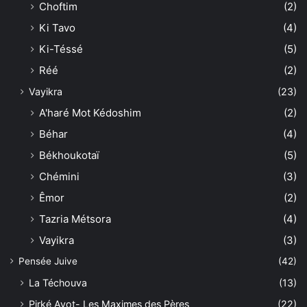
Choftim
(2)
Ki Tavo
(4)
Ki-Téssé
(5)
Réé
(2)
Vayikra
(23)
A'haré Mot Kédoshim
(2)
Béhar
(4)
Békhoukotaï
(5)
Chémini
(3)
Êmor
(2)
Tazria Métsora
(4)
Vayikra
(3)
Pensée Juive
(42)
La Téchouva
(13)
Pirké Avot- Les Maximes des Pères
(22)