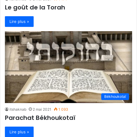
Le goût de la Torah
Lire plus »
Békhoukotaï
itshaknab
2 mai 2021
1 093
Parachat Békhoukotaï
Lire plus »