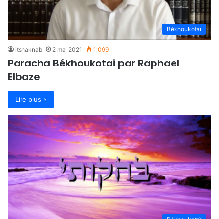
Békhoukotaï
itshaknab
2 mai 2021
1 099
Paracha Békhoukotai par Raphael
Elbaze
Lire plus »