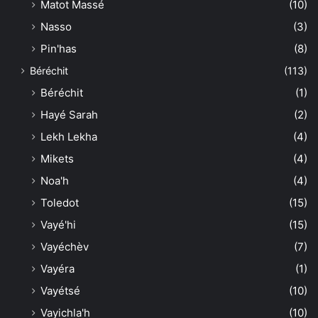
Matot Massé
(10)
Nasso
(3)
Pin'has
(8)
Béréchit
(113)
Béréchit
(1)
Hayé Sarah
(2)
Lekh Lekha
(4)
Mikets
(4)
Noa'h
(4)
Toledot
(15)
Vayé'hi
(15)
Vayéchèv
(7)
Vayéra
(1)
Vayétsé
(10)
Vayichla'h
(10)