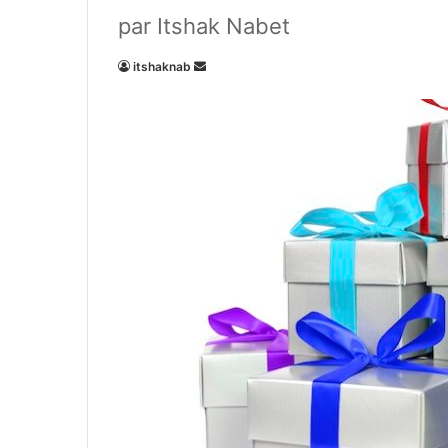
par Itshak Nabet
Envoyer
itshaknab
un
courriel