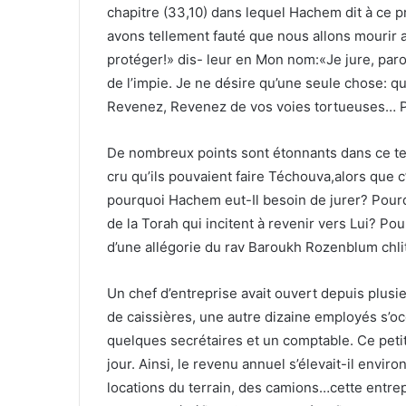
chapitre (33,10) dans lequel Hachem dit à ce pr
avons tellement fauté que nous allons mourir 
protéger!» dis- leur en Mon nom:«Je jure, par
de l’impie. Je ne désire qu’une seule chose: qu
Revenez, Revenez de vos voies tortueuses… Po
De nombreux points sont étonnants dans ce te
cru qu’ils pouvaient faire Téchouva,alors que c
pourquoi Hachem eut-Il besoin de jurer? Pourq
de la Torah qui incitent à revenir vers Lui? P
d’une allégorie du rav Baroukh Rozenblum chli
Un chef d’entreprise avait ouvert depuis plusi
de caissières, une autre dizaine employés s’oc
quelques secrétaires et un comptable. Ce peti
jour. Ainsi, le revenu annuel s’élevait-il enviro
locations du terrain, des camions…cette entrep