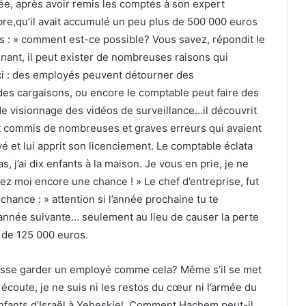
née, après avoir remis les comptes à son expert
mbre,qu’il avait accumulé un peu plus de 500 000 euros
as : » comment est-ce possible? Vous savez, répondit le
nant, il peut exister de nombreuses raisons qui
ci : des employés peuvent détourner des
des cargaisons, ou encore le comptable peut faire des
e visionnage des vidéos de surveillance…il découvrit
ait commis de nombreuses et graves erreurs qui avaient
é et lui apprit son licenciement. Le comptable éclata
, j’ai dix enfants à la maison. Je vous en prie, je ne
issez moi encore une chance ! » Le chef d’entreprise, fut
e chance : » attention si l’année prochaine tu te
’année suivante… seulement au lieu de causer la perte
e de 125 000 euros.
puisse garder un employé comme cela? Même s’il se met
 écoute, je ne suis ni les restos du cœur ni l’armée du
 enfants d’Israël à Yeheskiel. Comment Hachem peut-il