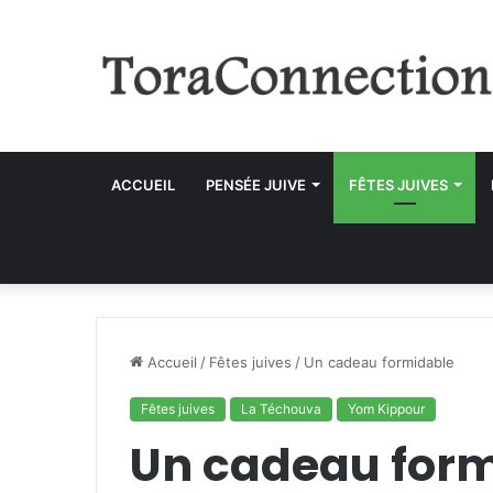
ACCUEIL
PENSÉE JUIVE
FÊTES JUIVES
Accueil
/
Fêtes juives
/
Un cadeau formidable
Fêtes juives
La Téchouva
Yom Kippour
Un cadeau for