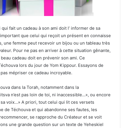
ui qui fait un cadeau à son ami doit l’ informer de sa
t important que celui qui reçoit un présent en connaisse
ois, une femme peut recevoir un bijou ou un tableau très
aleur. Pour ne pas en arriver à cette situation gênante,
n beau cadeau doit en prévenir son ami. Ce
 Téchouva lors du jour de Yom Kippour. Essayons de
 pas mépriser ce cadeau incroyable.
échouva dans la Torah, notamment dans la
tsva n’est pas loin de toi, ni inaccessible…», ou encore
 voix…» A priori, tout celui qui lit ces versets
e de Téchouva et qui abandonne ses fautes, les
s recommencer, se rapproche du Créateur et se voit
 avons une grande question sur un texte de Yeheskiel