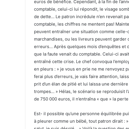
euros de bénéfice. Cependant, à la fin de l’an
comptable, celui-ci lui répondit, le visage so
de dette… Le patron incrédule n’en revenait p
comptable, les chiffres ne mentent pas! Mainte
peuvent entraîner une situation comme celle-
marchandises, ou les livreurs peuvent garder 
erreurs… Après quelques mois d’enquêtes et d
que la faute venait du comptable. Celui-ci av
entraîné cette crise. Le chef convoqua l’employ
en pleurs : » je vous en prie ne me renvoyez pas
ferai plus d’erreurs, je vais faire attention, la
prit d’un élan de pitié et lui laissa une dernièr
trompes… » Hélas, le scénario se reproduisit l
de 750 000 euros, il n’entraîna « que » la pert
Est- il possible qu’une personne équilibrée 
à pleurer comme un bébé, tout patron dirait : »
salut, je suis désolé… » Voilà la question des