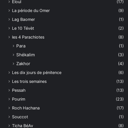
Eloul
(17)
La période du Omer
(9)
Lag Baomer
(1)
Le 10 Tévèt
(2)
les 4 Parachiotes
(8)
Para
(1)
Shékalim
(3)
Zakhor
(4)
Les dix jours de pénitence
(6)
Les trois semaines
(13)
Pessah
(13)
Pourim
(23)
Roch Hachana
(17)
Souccot
(1)
Ticha BéAv
(8)