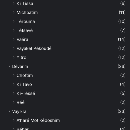
Ki Tissa
(6)
Michpatim
(11)
Térouma
(10)
Tétsavé
(7)
Vaéra
(14)
Vayakel Pékoudé
(12)
Yitro
(12)
Dévarim
(26)
Choftim
(2)
Ki Tavo
(4)
Ki-Téssé
(5)
Réé
(2)
Vayikra
(23)
A'haré Mot Kédoshim
(2)
Béhar
(4)