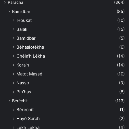
Paracha
(364)
Bamidbar
(85)
'Houkat
(10)
Balak
(15)
Bamidbar
(5)
Béhaalotékha
(6)
Chéla'h Lékha
(14)
Kora'h
(14)
Matot Massé
(10)
Nasso
(3)
Pin'has
(8)
Béréchit
(113)
Béréchit
(1)
Hayé Sarah
(2)
Lekh Lekha
(4)