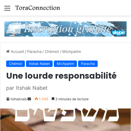
Menu
Accueil
/
Paracha
/
Chémot
/
Michpatim
Chémot
Itshak Nabet
Michpatim
Paracha
Une lourde responsabilité
par Itshak Nabet
Envoyer
itshaknab
1 045
3 minutes de lecture
un
courriel