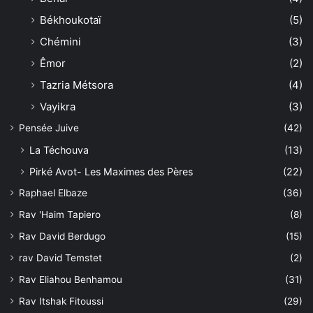
Békhoukotaï
(5)
Chémini
(3)
Êmor
(2)
Tazria Métsora
(4)
Vayikra
(3)
Pensée Juive
(42)
La Téchouva
(13)
Pirké Avot- Les Maximes des Pères
(22)
Raphael Elbaze
(36)
Rav 'Haim Tapiero
(8)
Rav David Berdugo
(15)
rav David Temstet
(2)
Rav Eliahou Benhamou
(31)
Rav Itshak Fitoussi
(29)