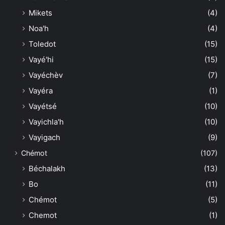
Mikets
(4)
Noa'h
(4)
Toledot
(15)
Vayé'hi
(15)
Vayéchèv
(7)
Vayéra
(1)
Vayétsé
(10)
Vayichla'h
(10)
Vayigach
(9)
Chémot
(107)
Béchalakh
(13)
Bo
(11)
Chémot
(5)
Chemot
(1)