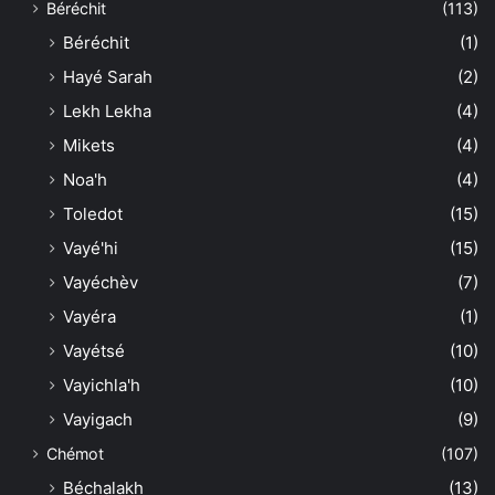
Béréchit
(113)
Béréchit
(1)
Hayé Sarah
(2)
Lekh Lekha
(4)
Mikets
(4)
Noa'h
(4)
Toledot
(15)
Vayé'hi
(15)
Vayéchèv
(7)
Vayéra
(1)
Vayétsé
(10)
Vayichla'h
(10)
Vayigach
(9)
Chémot
(107)
Béchalakh
(13)