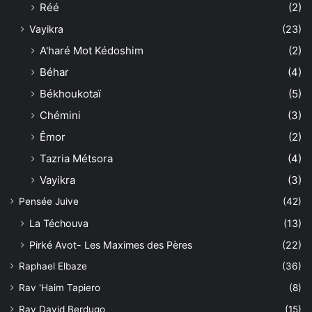
Réé
(2)
Vayikra
(23)
A'haré Mot Kédoshim
(2)
Béhar
(4)
Békhoukotaï
(5)
Chémini
(3)
Êmor
(2)
Tazria Métsora
(4)
Vayikra
(3)
Pensée Juive
(42)
La Téchouva
(13)
Pirké Avot- Les Maximes des Pères
(22)
Raphael Elbaze
(36)
Rav 'Haim Tapiero
(8)
Rav David Berdugo
(15)