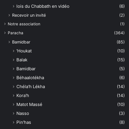
lois du Chabbath en vidéo
(6)
Recevoir un invité
(2)
Notre association
(1)
Paracha
(364)
Bamidbar
(85)
'Houkat
(10)
Balak
(15)
Bamidbar
(5)
Béhaalotékha
(6)
Chéla'h Lékha
(14)
Kora'h
(14)
Matot Massé
(10)
Nasso
(3)
Pin'has
(8)