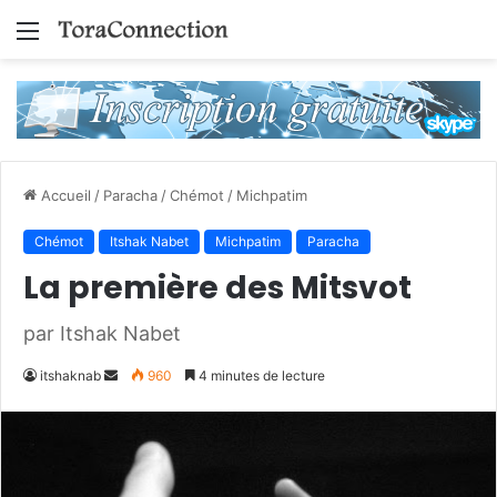
Menu
Accueil
/
Paracha
/
Chémot
/
Michpatim
Chémot
Itshak Nabet
Michpatim
Paracha
La première des Mitsvot
par Itshak Nabet
Envoyer
itshaknab
960
4 minutes de lecture
un
courriel