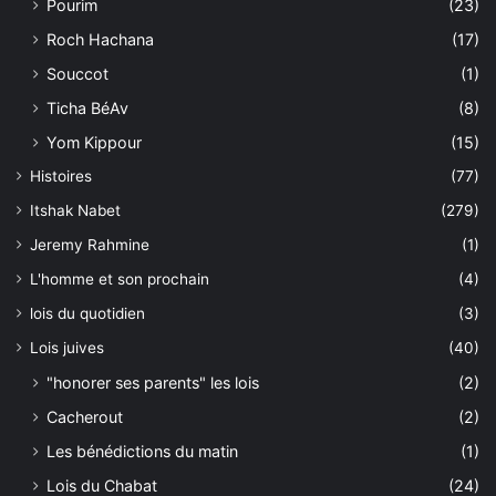
Pourim
(23)
Roch Hachana
(17)
Souccot
(1)
Ticha BéAv
(8)
Yom Kippour
(15)
Histoires
(77)
Itshak Nabet
(279)
Jeremy Rahmine
(1)
L'homme et son prochain
(4)
lois du quotidien
(3)
Lois juives
(40)
"honorer ses parents" les lois
(2)
Cacherout
(2)
Les bénédictions du matin
(1)
Lois du Chabat
(24)