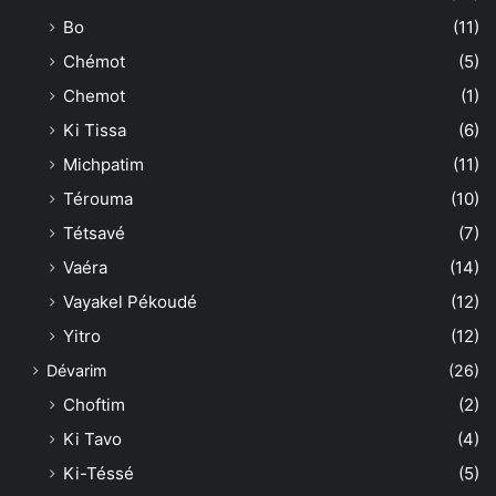
Bo
(11)
Chémot
(5)
Chemot
(1)
Ki Tissa
(6)
Michpatim
(11)
Térouma
(10)
Tétsavé
(7)
Vaéra
(14)
Vayakel Pékoudé
(12)
Yitro
(12)
Dévarim
(26)
Choftim
(2)
Ki Tavo
(4)
Ki-Téssé
(5)