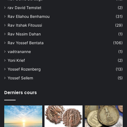
rav David Temstet
(2)
Rav Eliahou Benhamou
(31)
Rav Itshak Fitoussi
(29)
Rav Nissim Dahan
(1)
Rav Yossef Bentata
(106)
vaétrananne
(1)
Yoni Krief
(2)
Yossef Rozenberg
(13)
Yossef Sellem
(5)
Derniers cours