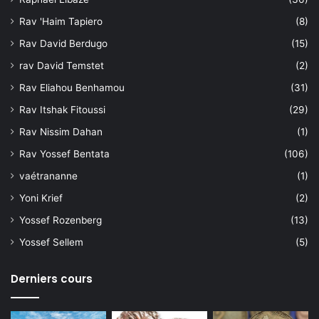
Rav 'Haim Tapiero
(8)
Rav David Berdugo
(15)
rav David Temstet
(2)
Rav Eliahou Benhamou
(31)
Rav Itshak Fitoussi
(29)
Rav Nissim Dahan
(1)
Rav Yossef Bentata
(106)
vaétrananne
(1)
Yoni Krief
(2)
Yossef Rozenberg
(13)
Yossef Sellem
(5)
Derniers cours