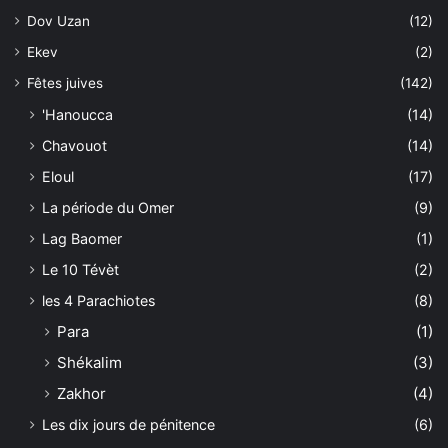
Dov Uzan
(12)
Ekev
(2)
Fêtes juives
(142)
'Hanoucca
(14)
Chavouot
(14)
Eloul
(17)
La période du Omer
(9)
Lag Baomer
(1)
Le 10 Tévèt
(2)
les 4 Parachiotes
(8)
Para
(1)
Shékalim
(3)
Zakhor
(4)
Les dix jours de pénitence
(6)