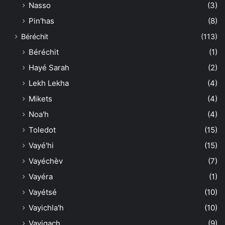
Nasso
(3)
Pin'has
(8)
Béréchit
(113)
Béréchit
(1)
Hayé Sarah
(2)
Lekh Lekha
(4)
Mikets
(4)
Noa'h
(4)
Toledot
(15)
Vayé'hi
(15)
Vayéchèv
(7)
Vayéra
(1)
Vayétsé
(10)
Vayichla'h
(10)
Vayigach
(9)