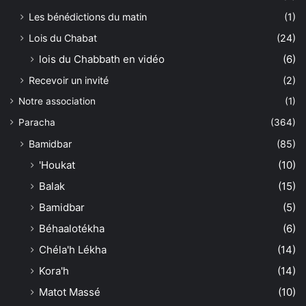
Les bénédictions du matin
(1)
Lois du Chabat
(24)
lois du Chabbath en vidéo
(6)
Recevoir un invité
(2)
Notre association
(1)
Paracha
(364)
Bamidbar
(85)
'Houkat
(10)
Balak
(15)
Bamidbar
(5)
Béhaalotékha
(6)
Chéla'h Lékha
(14)
Kora'h
(14)
Matot Massé
(10)