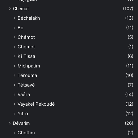
Chémot
(107)
Béchalakh
(13)
Bo
(11)
Chémot
(5)
Chemot
(1)
Ki Tissa
(6)
Michpatim
(11)
Térouma
(10)
Tétsavé
(7)
Vaéra
(14)
Vayakel Pékoudé
(12)
Yitro
(12)
Dévarim
(26)
Choftim
(2)