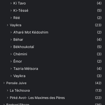
Ki Tavo
(4)
Ki-Téssé
(5)
Réé
(2)
Vayikra
(23)
A'haré Mot Kédoshim
(2)
Béhar
(4)
Békhoukotaï
(5)
Chémini
(3)
Êmor
(2)
Tazria Métsora
(4)
Vayikra
(3)
Pensée Juive
(42)
La Téchouva
(13)
Pirké Avot- Les Maximes des Pères
(22)
Raphael Elbaze
(36)