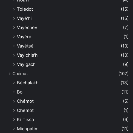
Toledot
(15)
Vayé'hi
(15)
Vayéchèv
(7)
Vayéra
(1)
Vayétsé
(10)
Vayichla'h
(10)
Vayigach
(9)
Chémot
(107)
Béchalakh
(13)
Bo
(11)
Chémot
(5)
Chemot
(1)
Ki Tissa
(6)
Michpatim
(11)