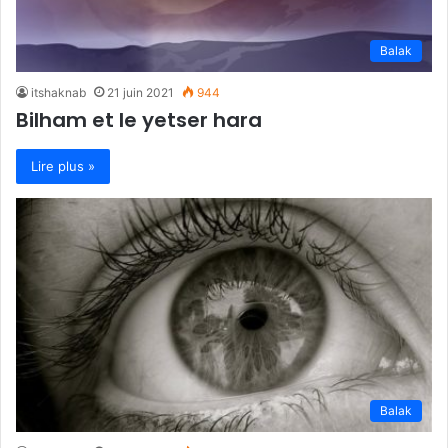
Balak
itshaknab
21 juin 2021
944
Bilham et le yetser hara
Lire plus »
Balak