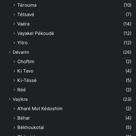
Térouma
(10)
Tétsavé
(7)
Vaéra
(14)
Vayakel Pékoudé
(12)
Yitro
(12)
Dévarim
(26)
Choftim
(2)
Ki Tavo
(4)
Ki-Téssé
(5)
Réé
(2)
Vayikra
(23)
A'haré Mot Kédoshim
(2)
Béhar
(4)
Békhoukotaï
(5)