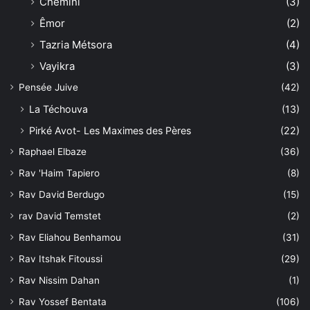
Chémini
(3)
Êmor
(2)
Tazria Métsora
(4)
Vayikra
(3)
Pensée Juive
(42)
La Téchouva
(13)
Pirké Avot- Les Maximes des Pères
(22)
Raphael Elbaze
(36)
Rav 'Haim Tapiero
(8)
Rav David Berdugo
(15)
rav David Temstet
(2)
Rav Eliahou Benhamou
(31)
Rav Itshak Fitoussi
(29)
Rav Nissim Dahan
(1)
Rav Yossef Bentata
(106)