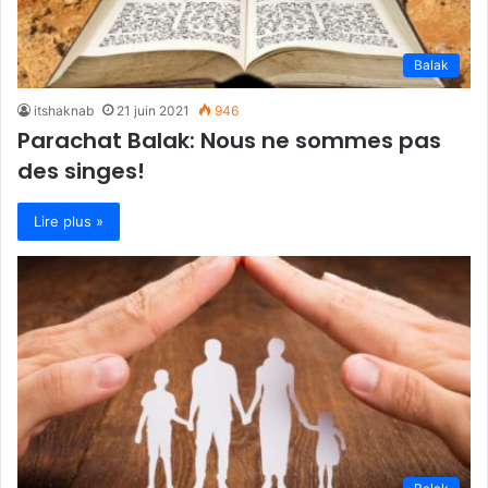
Balak
itshaknab
21 juin 2021
946
Parachat Balak: Nous ne sommes pas
des singes!
Lire plus »