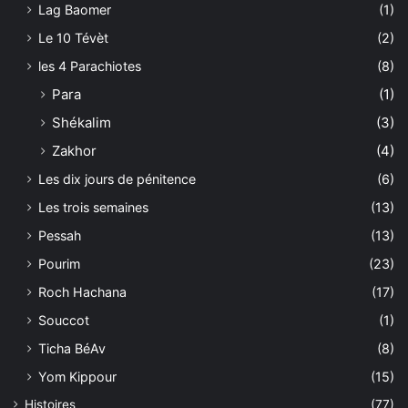
Lag Baomer
(1)
Le 10 Tévèt
(2)
les 4 Parachiotes
(8)
Para
(1)
Shékalim
(3)
Zakhor
(4)
Les dix jours de pénitence
(6)
Les trois semaines
(13)
Pessah
(13)
Pourim
(23)
Roch Hachana
(17)
Souccot
(1)
Ticha BéAv
(8)
Yom Kippour
(15)
Histoires
(77)